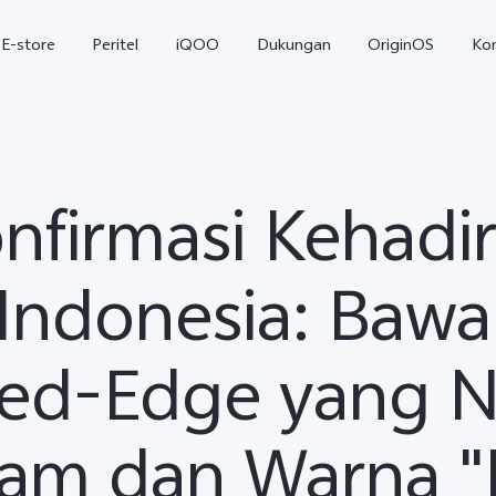
E-store
Peritel
iQOO
Dukungan
OriginOS
Ko
nfirmasi Kehadi
 Indonesia: Bawa
ed-Edge yang 
T5
T5 Pro
Y31
baru
baru
am dan Warna 