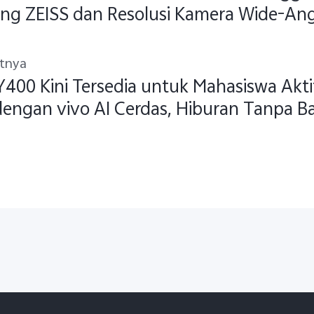
ng ZEISS dan Resolusi Kamera Wide-Angl
snya
utnya
Y400 Kini Tersedia untuk Mahasiswa Akt
dengan vivo AI Cerdas, Hiburan Tanpa B
 #GakHabisHabis