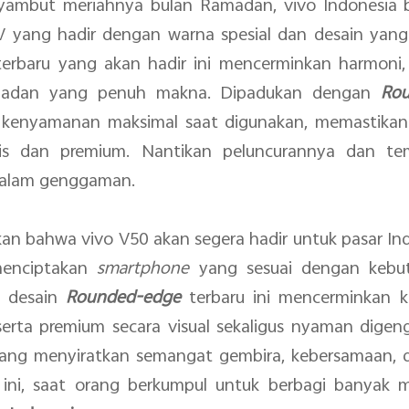
mbut meriahnya bulan Ramadan, vivo Indonesia be
i V yang hadir dengan warna spesial dan desain ya
 terbaru yang akan hadir ini mencerminkan harmoni
amadan yang penuh makna. Dipadukan dengan
Rou
 kenyamanan maksimal saat digunakan, memastika
etis dan premium. Nantikan peluncurannya dan te
alam genggaman.
 bahwa vivo V50 akan segera hadir untuk pasar Indo
menciptakan
smartphone
yang sesuai dengan kebu
 desain
Rounded-edge
terbaru ini mencerminkan 
rta premium secara visual sekaligus nyaman digeng
yang menyiratkan semangat gembira, kebersamaan,
 ini, saat orang berkumpul untuk berbagi banyak