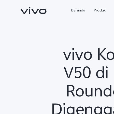
Beranda
Produk
vivo Ko
V50 di
Round
Y500
X300 Ultra
baru
baru
Digengg