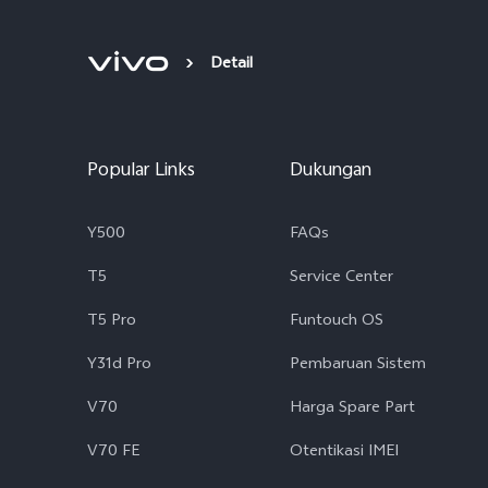
Detail
Popular Links
Dukungan
Y500
FAQs
T5
Service Center
T5 Pro
Funtouch OS
Y31d Pro
Pembaruan Sistem
V70
Harga Spare Part
V70 FE
Otentikasi IMEI