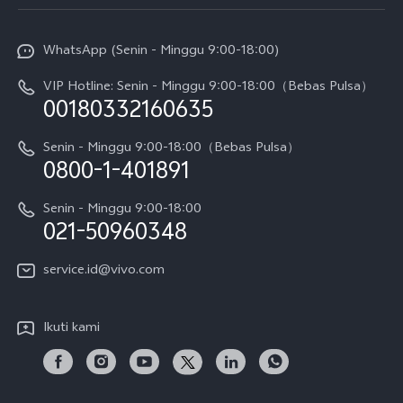
Service Center
Info vivo
Y31d Pro
Funtouch OS
WhatsApp (Senin - Minggu 9:00-18:00)
Sejarah
V70
Pembaruan Sistem
VIP Hotline: Senin - Minggu 9:00-18:00（Bebas Pulsa）
Berita
V70 FE
00180332160635
Harga Spare Part
Karir
Y05
Senin - Minggu 9:00-18:00（Bebas Pulsa）
Otentikasi IMEI
0800-1-401891
Pemberitahuan Hukum
X300 Pro
Cek status perbaikan
Tentang Kami
Senin - Minggu 9:00-18:00
Gerai Terdekat
Kebijakan Garansi vivo
021-50960348
CSR
Lihat Semua
Layanan Perbaikan Antar Jemput
service.id@vivo.com
Pusat Privasi vivo
Vast Finance
Keberlanjutan
Ikuti kami
Unduh LUT untuk Memulihkan Log