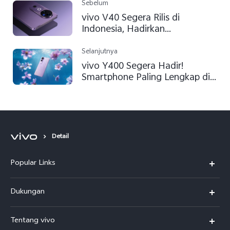
Sebelum
vivo V40 Segera Rilis di
Indonesia, Hadirkan
Pengalaman Fotografi
Profesional dengan Keunggulan
Selanjutnya
Teknologi ZEISS
vivo Y400 Segera Hadir!
Smartphone Paling Lengkap di
Kelasnya dengan Desain
Premium, IP68/69 Tahan Air
Ekstrem, Layar AMOLED, dan
Inovasi #GakHabisHabis
Serunya
Detail
Popular Links
Y500
Dukungan
T5
FAQs
Tentang vivo
T5 Pro