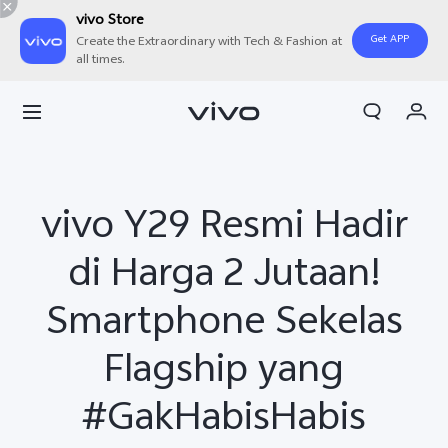
vivo Store
Get APP
Create the Extraordinary with Tech & Fashion at
all times.
Orderan saya
Keranjang
Masuk/Daftar
vivo Y29 Resmi Hadir
Akun Saya
di Harga 2 Jutaan!
Smartphone Sekelas
Flagship yang
#GakHabisHabis