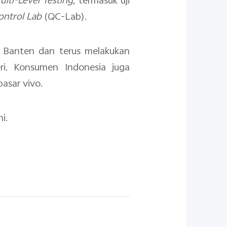
ulti-Level Testing
, termasuk uji
ontrol Lab
(QC-Lab).
pa, Banten dan terus melakukan
ri. Konsumen Indonesia juga
asar vivo.
i.