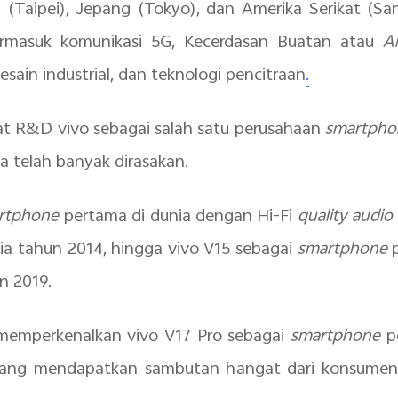
(Taipei), Jepang (Tokyo), dan Amerika Serikat (Sa
termasuk komunikasi 5G, Kecerdasan Buatan atau
Ar
sain industrial, dan teknologi pencitraan
.
sat R&D v
ivo sebagai salah satu perusahaan
smartpho
ja telah banyak dirasakan.
rtphone
pertama di dunia dengan Hi-Fi
quality audio
nia tahun 2014, hingga vivo V15 sebagai
smartphone
n 2019.
ga memperkenalkan vivo V17 Pro sebagai
smartphone
p
ang mendapatkan sambutan hangat dari konsumen d