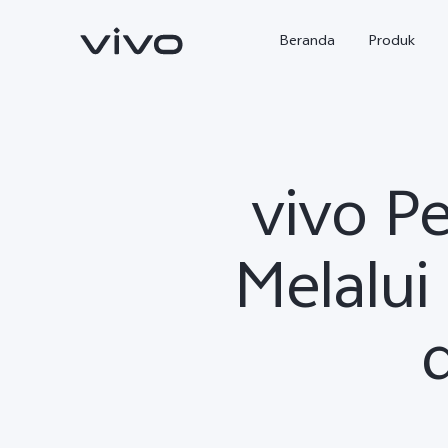
Beranda
Produk
vivo Pe
Melalu
Y500
X300 Ultra
baru
baru