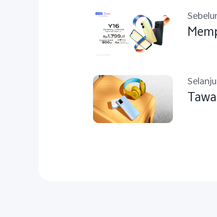
Sebel
Mempe
Selanj
Tawar