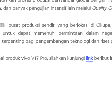
tasikan proses produksi berstandar global dengan
M
sia, dan banyak pengujian intensif lain melalui
Quality C
liki pusat produksi sendiri yang berlokasi di Ciku
ia untuk dapat memenuhi permintaan dalam nege
n terpenting bagi pengembangan teknologi dan riset p
ai produk vivo V17 Pro, silahkan kunjungi
link
berikut in