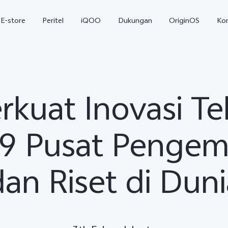
E-store
Peritel
iQOO
Dukungan
OriginOS
Ko
rkuat Inovasi T
i 9 Pusat Penge
dan Riset di Duni
T5
T5 Pro
Y31
baru
baru