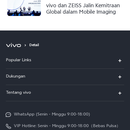
vivo dan ZEISS Jalin Kemitraan
Global dalam Mobile Imaging
Detail
Popular Links
Y500
Dukungan
T5
FAQs
Tentang vivo
T5 Pro
Service Center
Info vivo
Y31d Pro
Funtouch OS
WhatsApp (Senin - Minggu 9:00-18:00)
Sejarah
V70
Pembaruan Sistem
VIP Hotline: Senin - Minggu 9:00-18:00（Bebas Pulsa）
Berita