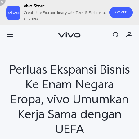
vivo Store
Get APP
Create the Extraordinary with Tech & Fashion at
all times.
Orderan saya
Keranjang
Masuk/Daftar
Perluas Ekspansi Bisnis
Akun Saya
Ke Enam Negara
Eropa, vivo Umumkan
Kerja Sama dengan
UEFA