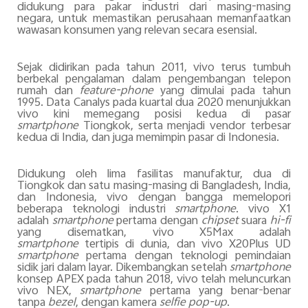
didukung para pakar industri dari masing-masing
negara, untuk memastikan perusahaan memanfaatkan
wawasan konsumen yang relevan secara esensial.
Sejak didirikan pada tahun 2011, vivo terus tumbuh
berbekal pengalaman dalam pengembangan telepon
rumah dan
feature-phone
yang dimulai pada tahun
1995. Data Canalys pada kuartal dua 2020 menunjukkan
vivo kini memegang posisi kedua di pasar
smartphone
Tiongkok, serta menjadi vendor terbesar
kedua di India, dan juga memimpin pasar di Indonesia.
Didukung oleh lima fasilitas manufaktur, dua di
Tiongkok dan satu masing-masing di Bangladesh, India,
dan Indonesia, vivo dengan bangga memelopori
beberapa teknologi industri
smartphone
. vivo X1
adalah
smartphone
pertama dengan
chipset
suara
hi-fi
yang disematkan, vivo X5Max adalah
smartphone
tertipis di dunia, dan vivo X20Plus UD
smartphone
pertama dengan teknologi pemindaian
sidik jari dalam layar. Dikembangkan setelah
smartphone
konsep APEX pada tahun 2018, vivo telah meluncurkan
vivo NEX,
smartphone
pertama yang benar-benar
tanpa
bezel
, dengan kamera
selfie pop-up
.