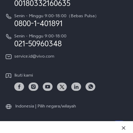
V70 FE
00180332160635
Harga Spare Part
Karir
Y05
Senin - Minggu 9:00-18:00（Bebas Pulsa）
Otentikasi IMEI
0800-1-401891
Pemberitahuan Hukum
X300 Pro
Cek status perbaikan
Tentang Kami
Senin - Minggu 9:00-18:00
Gerai Terdekat
Kebijakan Garansi vivo
021-50960348
CSR
Lihat Semua
Layanan Perbaikan Antar Jemput
service.id@vivo.com
Pusat Privasi vivo
Vast Finance
Keberlanjutan
Ikuti kami
Unduh LUT untuk Memulihkan Log
Indonesia | Pilih negara/wilayah
© 2026 vivo Mobile Communication Co., Ltd. Semua hak dilindungi