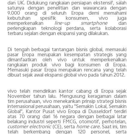
dan UK. Didukung rangkaian persiapan ekstensif, salah
satunya dengan penelitian dan wawancara dengan
9.000 orang di seluruh Eropa demi memahami
kebutuhan spesifik konsumen, vivo juga
memperkenalkan
line-up smartphone
dan
perlengkapan teknologi perdana, serta kolaborasi
terbaru sejalan dengan ekspansi yang dilakukan.
Di tengah berbagai tantangan bisnis global, memasuki
pasar Eropa merupakan kesempatan strategis yang
dimanfaatkan oleh vivo untuk memperkenalkan
rangkaian produk vivo bagi konsumen di Eropa.
Memasuki pasar Eropa merupakan rencana yang telah
dibuat sejak awal ekspansi global vivo pada tahun 2012.
vivo telah mendirikan kantor cabang di Eropa sejak
November tahun lalu. Mengusung keragaman dalam
tim perusahaan, vivo menekankan prinsip strategi bisnis
internasional perusahaan, yaitu "Semakin Lokal, Semakin
Global", Kantor Pusat vivo Eropa di Dusseldorf terdiri
atas 70 orang dari 16 negara dengan berbagai latar
belakang industri seperti FMCG, otomotif, perhotelan,
customer electronic
(CE), serta
home care
. Saat ini, tim
telah berkembang dengan 120 personel, serta