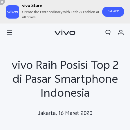
vivo Store
Get APP
Create the Extraordinary with Tech & Fashion at
all times.
Orderan saya
Keranjang
Masuk/Daftar
vivo Raih Posisi Top 2
Akun Saya
di Pasar Smartphone
Indonesia
Jakarta, 16 Maret 2020