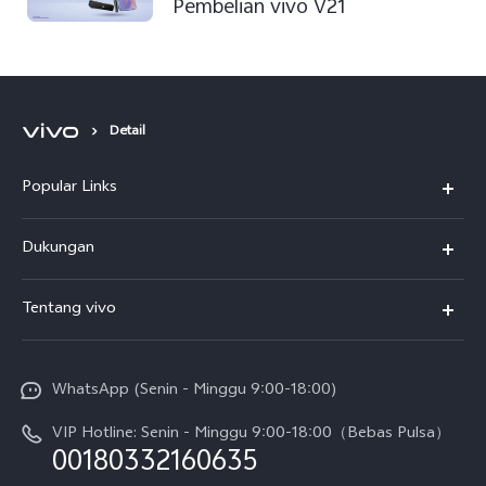
Pembelian vivo V21
Detail
Popular Links
Y500
Dukungan
T5
FAQs
Tentang vivo
T5 Pro
Service Center
Info vivo
Y31d Pro
Funtouch OS
WhatsApp (Senin - Minggu 9:00-18:00)
Sejarah
V70
Pembaruan Sistem
VIP Hotline: Senin - Minggu 9:00-18:00（Bebas Pulsa）
Berita
V70 FE
00180332160635
Harga Spare Part
Karir