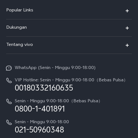
Popular Links
Y500
Dukungan
T5
FAQs
Tentang vivo
T5 Pro
Service Center
Info vivo
Y31d Pro
Funtouch OS
WhatsApp (Senin - Minggu 9:00-18:00)
Sejarah
V70
Pembaruan Sistem
VIP Hotline: Senin - Minggu 9:00-18:00（Bebas Pulsa）
Berita
V70 FE
00180332160635
Harga Spare Part
Karir
Y05
Senin - Minggu 9:00-18:00（Bebas Pulsa）
Otentikasi IMEI
0800-1-401891
Pemberitahuan Hukum
X300 Pro
Cek status perbaikan
Tentang Kami
Senin - Minggu 9:00-18:00
Gerai Terdekat
Kebijakan Garansi vivo
021-50960348
CSR
Lihat Semua