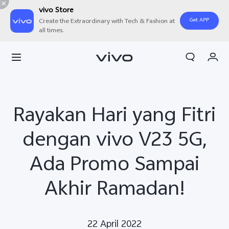
vivo Store
Get APP
Create the Extraordinary with Tech & Fashion at
all times.
Orderan saya
Keranjang
Masuk/Daftar
Rayakan Hari yang Fitri
Akun Saya
dengan vivo V23 5G,
Ada Promo Sampai
Akhir Ramadan!
22 April 2022