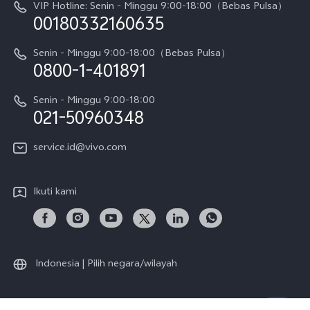
Pembaruan Sistem
VIP Hotline: Senin - Minggu 9:00-18:00（Bebas Pulsa）
Berita
V70 FE
00180332160635
Harga Spare Part
Karir
Y05
Senin - Minggu 9:00-18:00（Bebas Pulsa）
Otentikasi IMEI
0800-1-401891
Pemberitahuan Hukum
X300 Pro
Cek status perbaikan
Tentang Kami
Senin - Minggu 9:00-18:00
Gerai Terdekat
Kebijakan Garansi vivo
021-50960348
CSR
Lihat Semua
Layanan Perbaikan Antar Jemput
service.id@vivo.com
Pusat Privasi vivo
Vast Finance
Keberlanjutan
Ikuti kami
Unduh LUT untuk Memulihkan Log
Indonesia | Pilih negara/wilayah