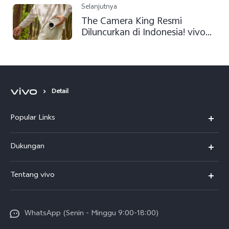
Tangguhnya dengan Ketahanan
Selanjutnya
Air Tertinggi di Kelasnya dan
The Camera King Resmi
Baterai Ultra Besar untuk Para
Diluncurkan di Indonesia! vivo
Pejuang Tangguh
X300 Series Gabungkan Inovasi
Sistem Kamera 200 MP ZEISS
Ultra-Clear Imaging, Performa
Andal, dan Desain Flagship
dalam Genggaman
Detail
Popular Links
Y500
Dukungan
T5
FAQs
Tentang vivo
T5 Pro
Service Center
Info vivo
Y31d Pro
Funtouch OS
WhatsApp (Senin - Minggu 9:00-18:00)
Sejarah
V70