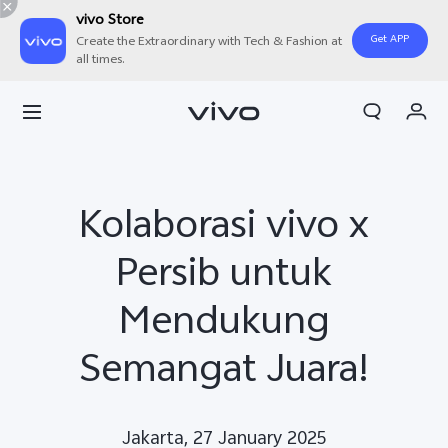
vivo Store
Get APP
Create the Extraordinary with Tech & Fashion at
all times.
Orderan saya
Keranjang
Masuk/Daftar
Kolaborasi vivo x
Akun Saya
Persib untuk
Mendukung
Semangat Juara!
Jakarta, 27 January 2025