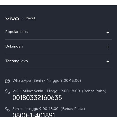
Detail
Popular Links
Y500
Dukungan
T5
FAQs
Tentang vivo
T5 Pro
Service Center
Info vivo
Y31d Pro
Funtouch OS
WhatsApp (Senin - Minggu 9:00-18:00)
Sejarah
V70
Pembaruan Sistem
VIP Hotline: Senin - Minggu 9:00-18:00（Bebas Pulsa）
Berita
V70 FE
00180332160635
Harga Spare Part
Karir
Y05
Senin - Minggu 9:00-18:00（Bebas Pulsa）
Otentikasi IMEI
0800-1-401891
Pemberitahuan Hukum