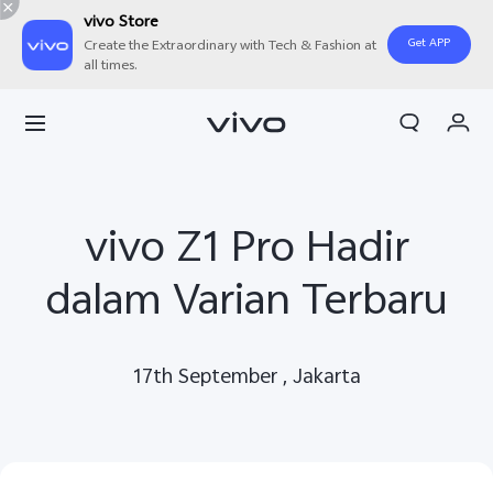
vivo Store
Get APP
Create the Extraordinary with Tech & Fashion at
all times.
Orderan saya
Keranjang
Masuk/Daftar
vivo Z1 Pro Hadir
Akun Saya
dalam Varian Terbaru
17th September , Jakarta