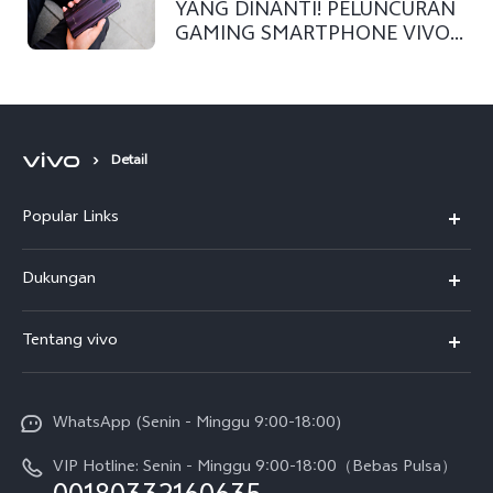
YANG DINANTI! PELUNCURAN
GAMING SMARTPHONE VIVO
Z1 PRO SUDAH DEKAT
Detail
Popular Links
Y500
Dukungan
T5
FAQs
Tentang vivo
T5 Pro
Service Center
Info vivo
Y31d Pro
Funtouch OS
WhatsApp (Senin - Minggu 9:00-18:00)
Sejarah
V70
Pembaruan Sistem
VIP Hotline: Senin - Minggu 9:00-18:00（Bebas Pulsa）
Berita
V70 FE