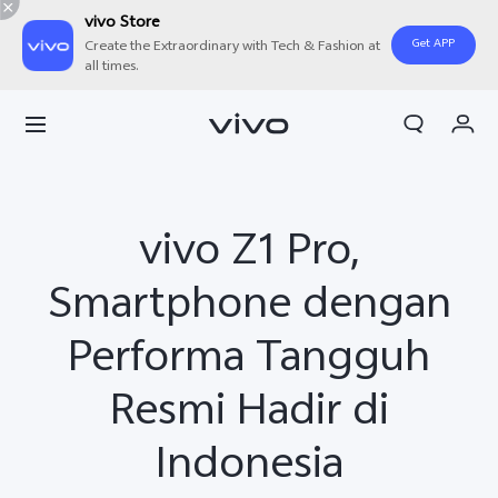
vivo Store
Get APP
Create the Extraordinary with Tech & Fashion at
all times.
Orderan saya
Keranjang
Masuk/Daftar
vivo Z1 Pro,
Akun Saya
Smartphone dengan
Performa Tangguh
Resmi Hadir di
Indonesia