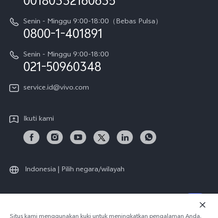
00180332160635
Harga Spare Part
Karir
Y05
Senin - Minggu 9:00-18:00（Bebas Pulsa）
Otentikasi IMEI
0800-1-401891
Pemberitahuan Hukum
X300 Pro
Cek status perbaikan
Tentang Kami
Senin - Minggu 9:00-18:00
Gerai Terdekat
Kebijakan Garansi vivo
021-50960348
CSR
Lihat Semua
Layanan Perbaikan Antar Jemput
service.id@vivo.com
Pusat Privasi vivo
Vast Finance
Keberlanjutan
Ikuti kami
Unduh LUT untuk Memulihkan Log
Indonesia | Pilih negara/wilayah
© 2026 vivo Mobile Communication Co., Ltd. Semua hak dilindungi
Situs kami menggunakan kuki untuk meningkatkan pengalaman Anda.