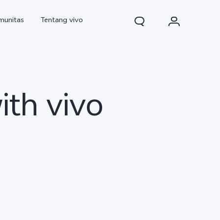
munitas
Tentang vivo
ith vivo
d Pro
V70
V70 FE
baru
baru
baru