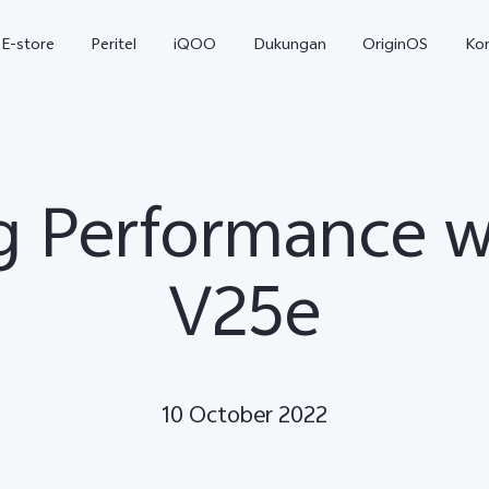
E-store
Peritel
iQOO
Dukungan
OriginOS
Ko
 Performance w
V25e
T5
T5 Pro
Y31
baru
baru
10 October 2022