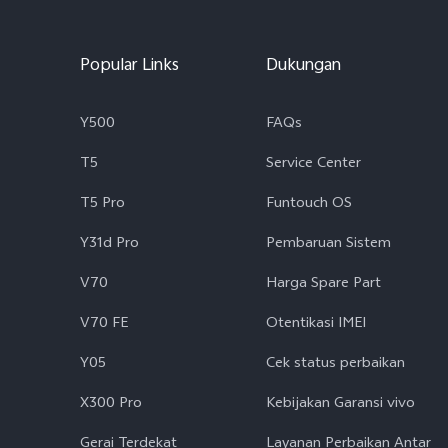
Popular Links
Dukungan
Y500
FAQs
T5
Service Center
T5 Pro
Funtouch OS
Y31d Pro
Pembaruan Sistem
V70
Harga Spare Part
V70 FE
Otentikasi IMEI
Y05
Cek status perbaikan
X300 Pro
Kebijakan Garansi vivo
Gerai Terdekat
Layanan Perbaikan Antar