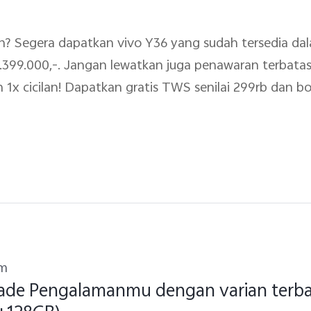
kan? Segera dapatkan vivo Y36 yang sudah tersedia da
399.000,-. Jangan lewatkan juga penawaran terbatas
n 1x cicilan! Dapatkan gratis TWS senilai 299rb dan 
um
ade Pengalamanmu dengan varian terba