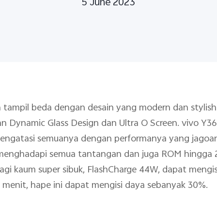
5 June 2023
n tampil beda dengan desain yang modern dan stylish. 
gan Dynamic Glass Design dan Ultra O Screen. vivo Y3
p mengatasi semuanya dengan performanya yang jagoa
nghadapi semua tantangan dan juga ROM hingga 2
bagi kaum super sibuk, FlashCharge 44W, dapat mengi
 menit, hape ini dapat mengisi daya sebanyak 30%.