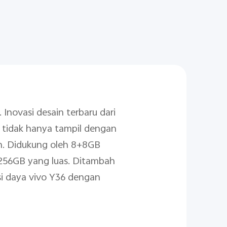
Inovasi desain terbaru dari
6 tidak hanya tampil dengan
n. Didukung oleh 8+8GB
56GB yang luas. Ditambah
si daya vivo Y36 dengan