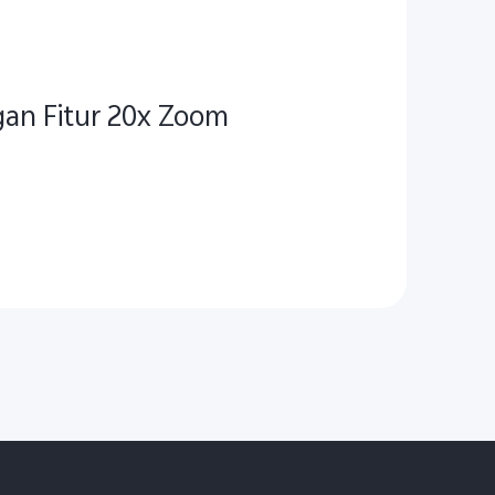
gan Fitur 20x Zoom