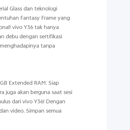
ial Glass dan teknologi
 Sentuhan Fantasy Frame yang
onal! vivo Y36 tak hanya
n debu dengan sertifikasi
ap menghadapinya tanpa
8GB Extended RAM. Siap
ra juga akan berguna saat sesi
us dari vivo Y36! Dengan
 dan video. Simpan semua