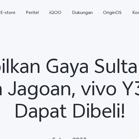
E-store
Peritel
iQOO
Dukungan
OriginOS
Ko
lkan Gaya Sult
 Jagoan, vivo 
Dapat Dibeli!
T5
T5 Pro
Y31
baru
baru