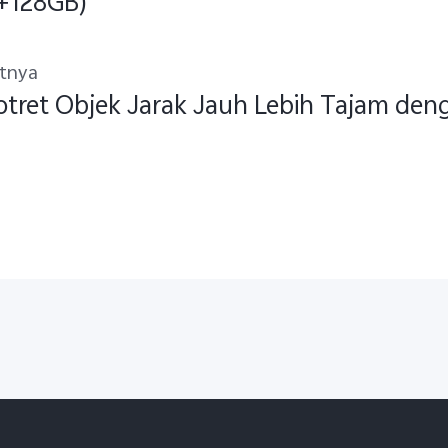
+128GB)
utnya
ret Objek Jarak Jauh Lebih Tajam den