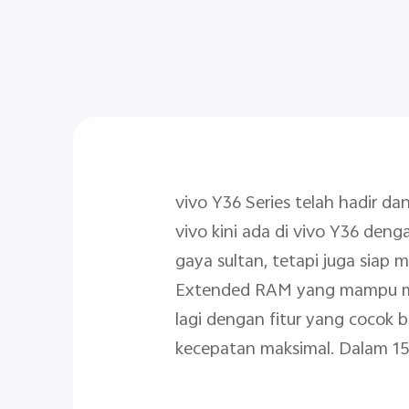
vivo Y36 Series telah hadir da
vivo kini ada di vivo Y36 den
gaya sultan, tetapi juga sia
Extended RAM yang mampu me
lagi dengan fitur yang cocok 
kecepatan maksimal. Dalam 15