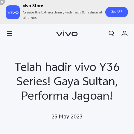
vivo Store
Get APP
Create the Extraordinary with Tech & Fashion at
all times.
Orderan saya
Keranjang
Masuk/Daftar
Telah hadir vivo Y36
Akun Saya
Series! Gaya Sultan,
Performa Jagoan!
25 May 2023