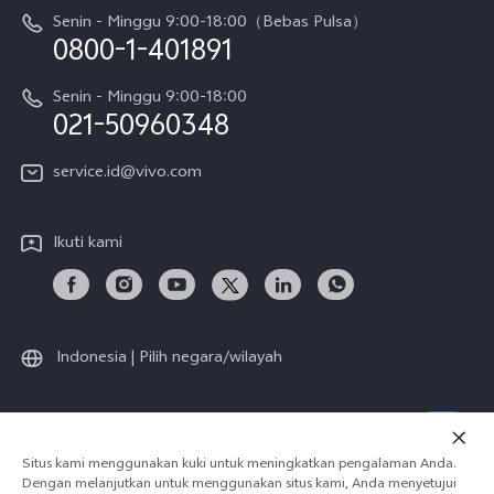
Y05
Senin - Minggu 9:00-18:00（Bebas Pulsa）
Otentikasi IMEI
0800-1-401891
Pemberitahuan Hukum
X300 Pro
Cek status perbaikan
Tentang Kami
Senin - Minggu 9:00-18:00
Gerai Terdekat
Kebijakan Garansi vivo
021-50960348
CSR
Lihat Semua
Layanan Perbaikan Antar Jemput
service.id@vivo.com
Pusat Privasi vivo
Vast Finance
Keberlanjutan
Ikuti kami
Unduh LUT untuk Memulihkan Log
Indonesia | Pilih negara/wilayah
© 2026 vivo Mobile Communication Co., Ltd. Semua hak dilindungi
Situs kami menggunakan kuki untuk meningkatkan pengalaman Anda.
undang-undang.
Dengan melanjutkan untuk menggunakan situs kami, Anda menyetujui