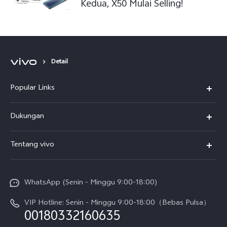
Kedua, X50 Mulai Selling!
Detail
Popular Links
Y500
Dukungan
T5
FAQs
Tentang vivo
T5 Pro
Service Center
Info vivo
Y31d Pro
Funtouch OS
WhatsApp (Senin - Minggu 9:00-18:00)
Sejarah
V70
Pembaruan Sistem
VIP Hotline: Senin - Minggu 9:00-18:00（Bebas Pulsa）
Berita
V70 FE
00180332160635
Harga Spare Part
Karir