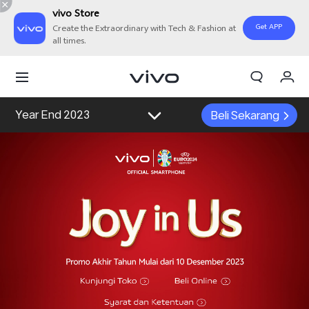
vivo Store
Get APP
Create the Extraordinary with Tech & Fashion at
all times.
Orderan saya
Keranjang
Year End 2023
Beli Sekarang
Masuk/Daftar
Akun Saya
vivo e-store
Gambaran Umum
Tokopedia
Shopee