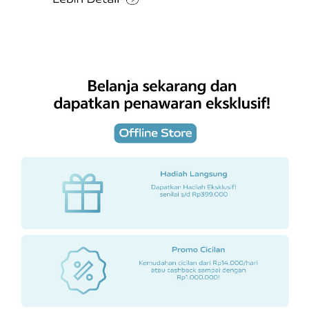
Lazada
Blibli
Akulaku