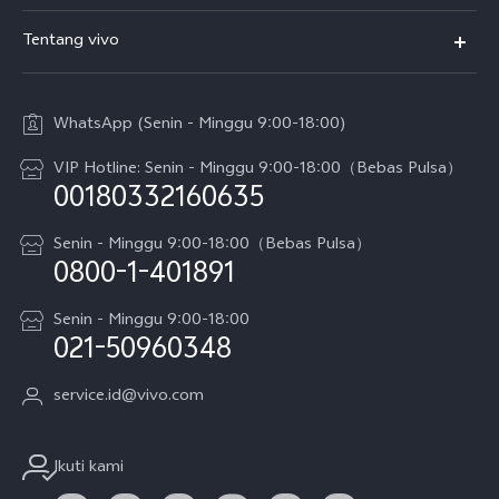
T5
FAQs
Tentang vivo
T5 Pro
Service Center
Info vivo
Y31d Pro
Funtouch OS
WhatsApp (Senin - Minggu 9:00-18:00)
Sejarah
V70
Pembaruan Sistem
VIP Hotline: Senin - Minggu 9:00-18:00（Bebas Pulsa）
Berita
V70 FE
00180332160635
Harga Spare Part
Karir
Y05
Senin - Minggu 9:00-18:00（Bebas Pulsa）
Otentikasi IMEI
0800-1-401891
Pemberitahuan Hukum
X300 Pro
Cek status perbaikan
Tentang Kami
Senin - Minggu 9:00-18:00
Gerai Terdekat
Kebijakan Garansi vivo
021-50960348
CSR
Lihat Semua
Layanan Perbaikan Antar Jemput
service.id@vivo.com
Pusat Privasi vivo
Vast Finance
Keberlanjutan
Ikuti kami
Unduh LUT untuk Memulihkan Log