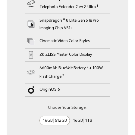
1
Telephoto Extender Gen 2 Ultra
®
Snapdragon
8 Elite Gen 5 & Pro
Imaging Chip VS1+
Cinematic Video Color Styles
2K ZEISS Master Color Display
2
6600mAh BlueVolt Battery
+ 100W
3
FlashCharge
OriginOS 6
Choose Your Storage :
16GB | 512GB
16GB | 1TB