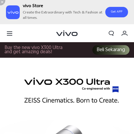
vivo Store
Get APP
Create the Extraordinary with Tech & Fashion at
all times.
Orderan saya
Keranjang
Back
Buy the new vivo X300 Ultra
Beli Sekarang
and get amazing deals!
Masuk/Daftar
Cicilan 0% sampai dengan 14 bulan
Akun Saya
Program Cicilan Kredivo, HCI, Vast
Finance, Shopee PayLater dan lainnya
Program cicilan berlaku untuk pembelian produk
yang termasuk dalam program promo selama
periode berlangsung.
Promo cicilan tersedia melalui Kredivo, HCI, Vast
Finance, dan Shopee PayLater.
Tenor, bunga/biaya layanan, serta mekanisme
cicilan mengikuti syarat & ketentuan masing-
masing penyedia pembiayaan.