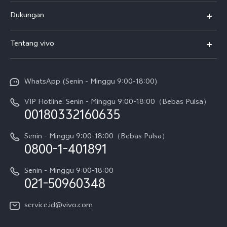
Y500
Dukungan
T5
FAQs
Tentang vivo
T5 Pro
Service Center
Info vivo
Y31d Pro
Funtouch OS
WhatsApp (Senin - Minggu 9:00-18:00)
Sejarah
V70
Pembaruan Sistem
VIP Hotline: Senin - Minggu 9:00-18:00（Bebas Pulsa）
Berita
V70 FE
00180332160635
Harga Spare Part
Karir
Y05
Senin - Minggu 9:00-18:00（Bebas Pulsa）
Otentikasi IMEI
0800-1-401891
Pemberitahuan Hukum
X300 Pro
Cek status perbaikan
Tentang Kami
Senin - Minggu 9:00-18:00
Gerai Terdekat
Kebijakan Garansi vivo
021-50960348
CSR
Lihat Semua
Layanan Perbaikan Antar Jemput
service.id@vivo.com
Pusat Privasi vivo
Vast Finance