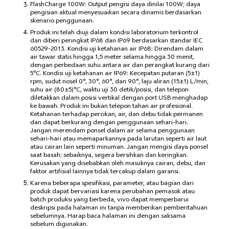
FlashCharge 100W: Output pengisi daya dinilai 100W; daya
pengisian aktual menyesuaikan secara dinamis berdasarkan
skenario penggunaan.
Produk ini telah diuji dalam kondisi laboratorium terkontrol
dan diberi peringkat IP68 dan IP69 berdasarkan standar IEC
60529-2013. Kondisi uji ketahanan air IP68: Direndam dalam
air tawar statis hingga 1,5 meter selama hingga 30 menit,
dengan perbedaan suhu antara air dan perangkat kurang dari
5°C. Kondisi uji ketahanan air IP69: Kecepatan putaran (5±1)
rpm, sudut nosel 0°, 30°, 60°, dan 90°, laju aliran (15±1) L/min,
suhu air (80±5)°C, waktu uji 30 detik/posisi, dan telepon
diletakkan dalam posisi vertikal dengan port USB menghadap
ke bawah. Produk ini bukan telepon tahan air profesional.
Ketahanan terhadap percikan, air, dan debu tidak permanen
dan dapat berkurang dengan penggunaan sehari-hari.
Jangan merendam ponsel dalam air selama penggunaan
sehari-hari atau memaparkannya pada larutan seperti air laut
atau cairan lain seperti minuman. Jangan mengisi daya ponsel
saat basah; sebaiknya, segera bersihkan dan keringkan.
Kerusakan yang disebabkan oleh masuknya cairan, debu, dan
faktor artifisial lainnya tidak tercakup dalam garansi.
Karena beberapa spesifikasi, parameter, atau bagian dari
produk dapat bervariasi karena perubahan pemasok atau
batch produksi yang berbeda, vivo dapat memperbarui
deskripsi pada halaman ini tanpa memberikan pemberitahuan
sebelumnya. Harap baca halaman ini dengan saksama
sebelum digunakan.