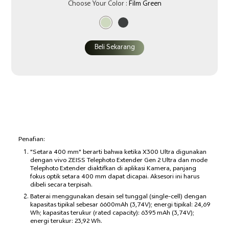
Choose Your Color :
Film Green
Beli Sekarang
Penafian:
"Setara 400 mm" berarti bahwa ketika X300 Ultra digunakan
dengan vivo ZEISS Telephoto Extender Gen 2 Ultra dan mode
Telephoto Extender diaktifkan di aplikasi Kamera, panjang
fokus optik setara 400 mm dapat dicapai. Aksesori ini harus
dibeli secara terpisah.
Baterai menggunakan desain sel tunggal (single-cell) dengan
kapasitas tipikal sebesar 6600mAh (3,74V); energi tipikal: 24,69
Wh; kapasitas terukur (rated capacity): 6395 mAh (3,74V);
energi terukur: 23,92 Wh.