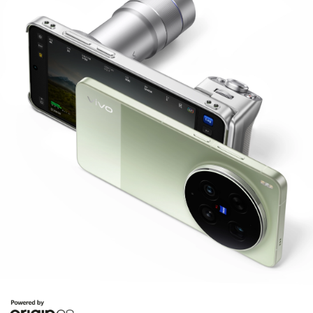
Program hanya berlaku di toko tertentu yang
bekerja sama (toko rekanan) dan dapat berbeda di
setiap toko.
Promo berlaku dengan kuota terbatas dan dapat
berakhir sewaktu-waktu apabila kuota telah habis.
Promo cicilan tidak dapat digabungkan dengan
promo pembiayaan lainnya, kecuali ditentukan lain
oleh masing-masing penyedia.
Indonesia | Pilih negara/wilayah
Pihak penyedia pembiayaan dan penyelenggara
berhak melakukan verifikasi dan persetujuan
transaksi.
Penyelenggara dan mitra pembiayaan berhak
mengubah syarat & ketentuan program sewaktu-
waktu tanpa pemberitahuan terlebih dahulu.
Dengan mengikuti program ini, customer dianggap
telah menyetujui seluruh syarat & ketentuan yang
berlaku.