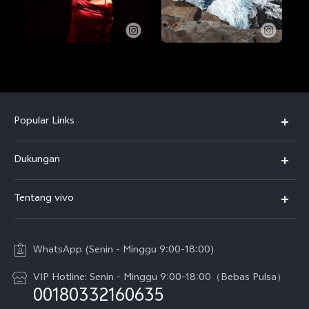
Popular Links
Y500
Dukungan
T5
FAQs
Tentang vivo
T5 Pro
Service Center
Info vivo
Y31d Pro
Funtouch OS
WhatsApp (Senin - Minggu 9:00-18:00)
Sejarah
V70
Pembaruan Sistem
VIP Hotline: Senin - Minggu 9:00-18:00（Bebas Pulsa）
Berita
V70 FE
00180332160635
Harga Spare Part