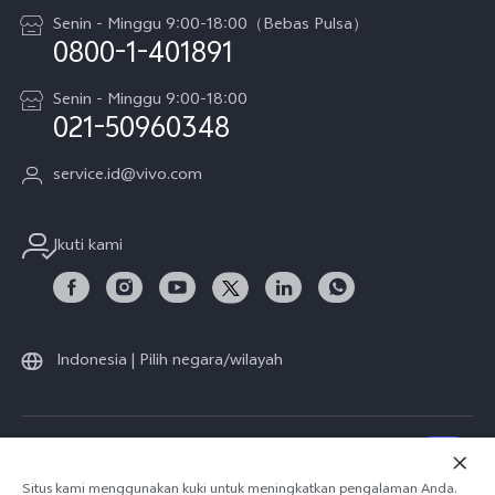
Karir
Y05
Senin - Minggu 9:00-18:00（Bebas Pulsa）
Otentikasi IMEI
0800-1-401891
Pemberitahuan Hukum
X300 Pro
Cek status perbaikan
Tentang Kami
Senin - Minggu 9:00-18:00
Gerai Terdekat
Kebijakan Garansi vivo
021-50960348
CSR
Lihat Semua
Layanan Perbaikan Antar Jemput
service.id@vivo.com
Pusat Privasi vivo
Vast Finance
Keberlanjutan
Ikuti kami
Unduh LUT untuk Memulihkan Log
Indonesia | Pilih negara/wilayah
© 2026 vivo Mobile Communication Co., Ltd. Semua hak dilindungi
undang-undang.
Situs kami menggunakan kuki untuk meningkatkan pengalaman Anda.