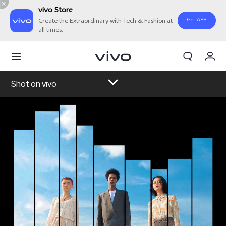
vivo Store
Get APP
Create the Extraordinary with Tech & Fashion at
all times.
Orderan saya
Keranjang
Shot on vivo
Masuk/Daftar
Akun Saya
Overview