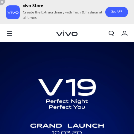
vivo Store
Get APP
Create the Extraordinary with Tech & Fashion at
all times.
Orderan saya
Keranjang
Masuk/Daftar
Akun Saya