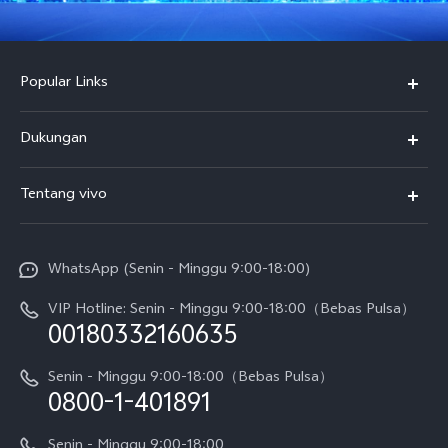
Popular Links
Y500
Dukungan
T5
FAQs
Tentang vivo
T5 Pro
Service Center
Info vivo
Y31d Pro
Funtouch OS
WhatsApp (Senin - Minggu 9:00-18:00)
Sejarah
V70
Pembaruan Sistem
VIP Hotline: Senin - Minggu 9:00-18:00（Bebas Pulsa）
Berita
V70 FE
00180332160635
Harga Spare Part
Karir
Y05
Senin - Minggu 9:00-18:00（Bebas Pulsa）
Otentikasi IMEI
0800-1-401891
Pemberitahuan Hukum
X300 Pro
Cek status perbaikan
Tentang Kami
Senin - Minggu 9:00-18:00