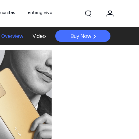
munitas
Tentang vivo
Overview
Video
Buy Now
d Pro
V70
V70 FE
baru
baru
baru