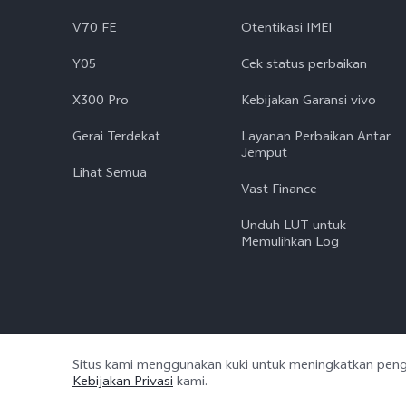
V70 FE
Otentikasi IMEI
Y05
Cek status perbaikan
X300 Pro
Kebijakan Garansi vivo
Gerai Terdekat
Layanan Perbaikan Antar
Jemput
Lihat Semua
Vast Finance
Unduh LUT untuk
Memulihkan Log
Situs kami menggunakan kuki untuk meningkatkan pen
© 2026 vivo Mobile Communication Co., Ltd. Semua hak dilindu
Kebijakan Privasi
kami.