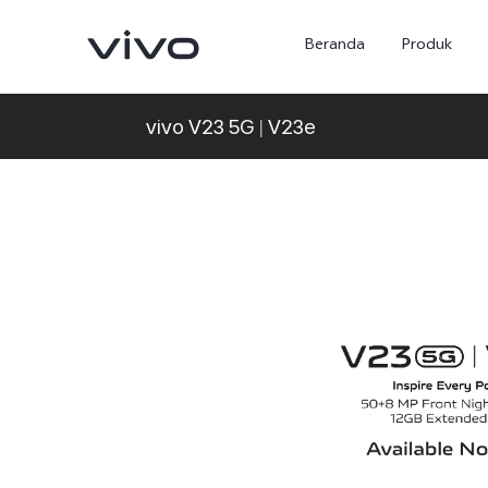
Beranda
Produk
vivo V23 5G | V23e
Y500
X300 Ultra
baru
baru