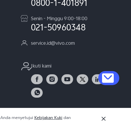
0800-1-401891
Senin - Minggu 9:00-18:00
021-50960348
service.id@vivo.com
Ikuti kami
, Anda menyetujui
Kebijakan Kuki
dan
Indonesia | Pilih negara/wilayah