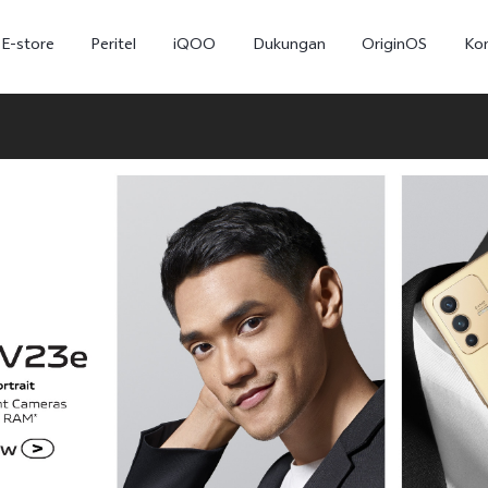
E-store
Peritel
iQOO
Dukungan
OriginOS
Ko
T5
T5 Pro
Y31
baru
baru