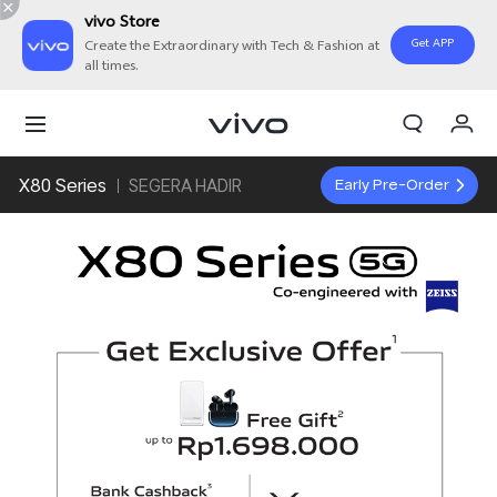
vivo Store
Get APP
Create the Extraordinary with Tech & Fashion at
all times.
Orderan saya
Keranjang
X80 Series
Early Pre-Order
SEGERA HADIR
Masuk/Daftar
Akun Saya
vivo retail
blibli
Tokopedia