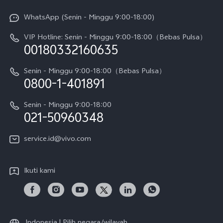
Y31d Pro
Funtouch OS
WhatsApp (Senin - Minggu 9:00-18:00)
Sejarah
V70
Pembaruan Sistem
VIP Hotline: Senin - Minggu 9:00-18:00（Bebas Pulsa）
Berita
V70 FE
00180332160635
Harga Spare Part
Karir
Y05
Senin - Minggu 9:00-18:00（Bebas Pulsa）
Otentikasi IMEI
0800-1-401891
Pemberitahuan Hukum
X300 Pro
Cek status perbaikan
Tentang Kami
Senin - Minggu 9:00-18:00
Gerai Terdekat
Kebijakan Garansi vivo
021-50960348
CSR
Lihat Semua
Layanan Perbaikan Antar Jemput
service.id@vivo.com
Pusat Privasi vivo
Vast Finance
Keberlanjutan
Ikuti kami
Unduh LUT untuk Memulihkan Log