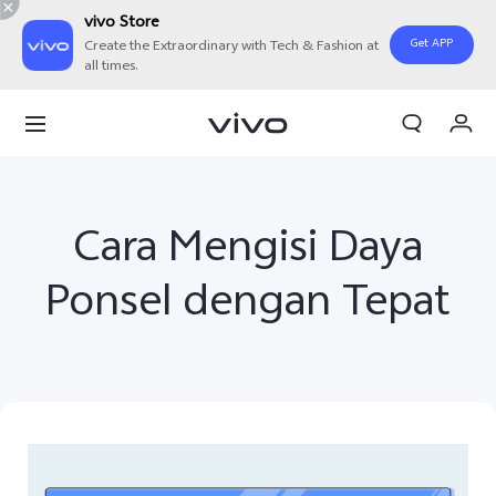
vivo Store
Get APP
Create the Extraordinary with Tech & Fashion at
all times.
Orderan saya
Keranjang
Masuk/Daftar
Cara Mengisi Daya
Akun Saya
Ponsel dengan Tepat