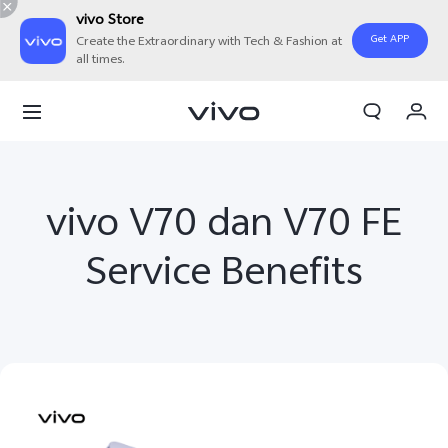
vivo Store
Get APP
Create the Extraordinary with Tech & Fashion at
all times.
Orderan saya
Keranjang
Masuk/Daftar
vivo V70 dan V70 FE
Akun Saya
Service Benefits