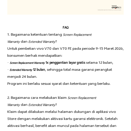
FAQ
1. Bagaimana ketentuan tentang
Screen Replacement
dan
?
Warranty
Extended Warranty
Untuk pembelian vivo V70 dan V70 FE pada periode 9-15 Maret 2026,
konsumen berhak mendapatkan:
·
selama 12 bulan,
1x penggantian layar gratis
Screen Replacement Warranty
·
, sehingga total masa garansi perangkat
12 bulan
Extended Warranty
menjadi 24 bulan.
Program ini berlaku sesuai syarat dan ketentuan yang berlaku.
2. Bagaimana cara melakukan klaim
Screen Replacement
dan
?
Warranty
Extended Warranty
Klaim dapat dilakukan melalui halaman dukungan di aplikasi vivo
Store dengan melakukan aktivasi kartu garansi elektronik. Setelah
aktivasi berhasil, benefit akan muncul pada halaman tersebut dan