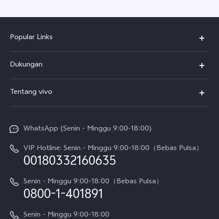
Popular Links
Y500
Dukungan
T5
FAQs
Tentang vivo
T5 Pro
Service Center
Info vivo
Y31d Pro
Funtouch OS
WhatsApp (Senin - Minggu 9:00-18:00)
Sejarah
V70
Pembaruan Sistem
VIP Hotline: Senin - Minggu 9:00-18:00（Bebas Pulsa）
Berita
V70 FE
00180332160635
Harga Spare Part
Karir
Y05
Senin - Minggu 9:00-18:00（Bebas Pulsa）
Otentikasi IMEI
0800-1-401891
Pemberitahuan Hukum
X300 Pro
Cek status perbaikan
Tentang Kami
Senin - Minggu 9:00-18:00
Gerai Terdekat