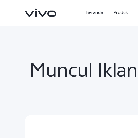
Beranda
Produk
Muncul Ikla
Y500
X300 Ultra
baru
baru