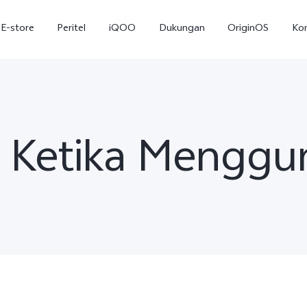
E-store
Peritel
iQOO
Dukungan
OriginOS
Ko
n Ketika Menggu
T5
T5 Pro
Y31
baru
baru