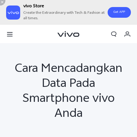
vivo Store
Get APP
Create the Extraordinary with Tech & Fashion at
all times.
Orderan saya
Keranjang
Masuk/Daftar
Cara Mencadangkan
Akun Saya
Data Pada
Smartphone vivo
Anda