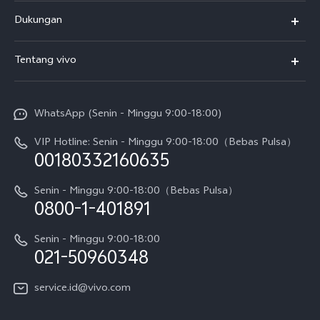
Y500
Dukungan
T5
FAQs
Tentang vivo
T5 Pro
Service Center
Info vivo
Y31d Pro
Funtouch OS
WhatsApp (Senin - Minggu 9:00-18:00)
Sejarah
V70
Pembaruan Sistem
VIP Hotline: Senin - Minggu 9:00-18:00（Bebas Pulsa）
Berita
V70 FE
00180332160635
Harga Spare Part
Karir
Y05
Senin - Minggu 9:00-18:00（Bebas Pulsa）
Otentikasi IMEI
0800-1-401891
Pemberitahuan Hukum
X300 Pro
Cek status perbaikan
Tentang Kami
Senin - Minggu 9:00-18:00
Gerai Terdekat
Kebijakan Garansi vivo
021-50960348
CSR
Lihat Semua
Layanan Perbaikan Antar Jemput
service.id@vivo.com
Pusat Privasi vivo
Vast Finance