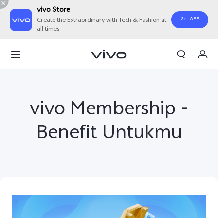
vivo Store
Get APP
Create the Extraordinary with Tech & Fashion at
all times.
Orderan saya
Keranjang
Masuk/Daftar
vivo Membership -
Akun Saya
Benefit Untukmu