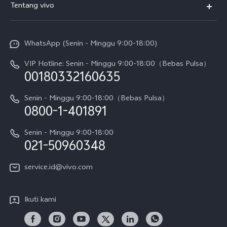
Tentang vivo
T5 Pro
Service Center
Info vivo
Y31d Pro
Funtouch OS
WhatsApp (Senin - Minggu 9:00-18:00)
Sejarah
V70
Pembaruan Sistem
VIP Hotline: Senin - Minggu 9:00-18:00（Bebas Pulsa）
Berita
V70 FE
00180332160635
Harga Spare Part
Karir
Y05
Senin - Minggu 9:00-18:00（Bebas Pulsa）
Otentikasi IMEI
0800-1-401891
Pemberitahuan Hukum
X300 Pro
Cek status perbaikan
Tentang Kami
Senin - Minggu 9:00-18:00
Gerai Terdekat
Kebijakan Garansi vivo
021-50960348
CSR
Lihat Semua
Layanan Perbaikan Antar Jemput
service.id@vivo.com
Pusat Privasi vivo
Vast Finance
Keberlanjutan
Ikuti kami
Unduh LUT untuk Memulihkan Log