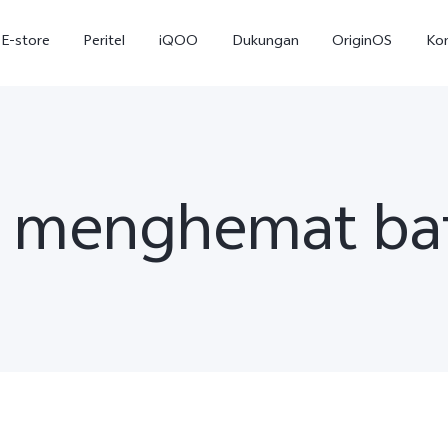
E-store
Peritel
iQOO
Dukungan
OriginOS
Ko
s menghemat bat
T5
T5 Pro
Y31
baru
baru