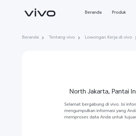
Beranda
Produk
Beranda
Tentang vivo
Lowongan Kerja di vivo
North Jakarta, Pantai I
Y500
X300 Ultra
baru
baru
Selamat bergabung di vivo. Isi in
mengumpulkan informasi yang Anda
memproses data Anda untuk tujuan