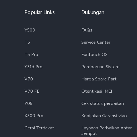
Popular Links
Dukungan
Y500
FAQs
T5
Service Center
T5 Pro
Funtouch OS
Y31d Pro
Pembaruan Sistem
V70
Harga Spare Part
V70 FE
Otentikasi IMEI
Y05
Cek status perbaikan
X300 Pro
Kebijakan Garansi vivo
Gerai Terdekat
Layanan Perbaikan Antar
Jemput