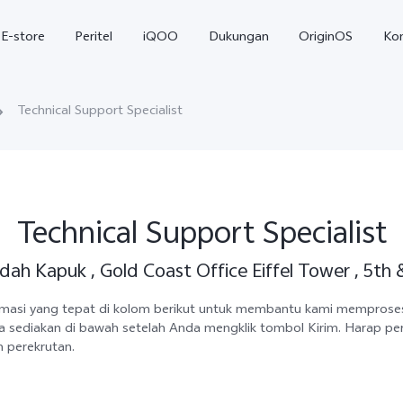
E-store
Peritel
iQOO
Dukungan
OriginOS
Ko
Technical Support Specialist
Technical Support Specialist
ndah Kapuk , Gold Coast Office Eiffel Tower , 5th
T5
T5 Pro
Y31
baru
baru
formasi yang tepat di kolom berikut untuk membantu kami mempros
 sediakan di bawah setelah Anda mengklik tombol Kirim. Harap pe
 perekrutan.