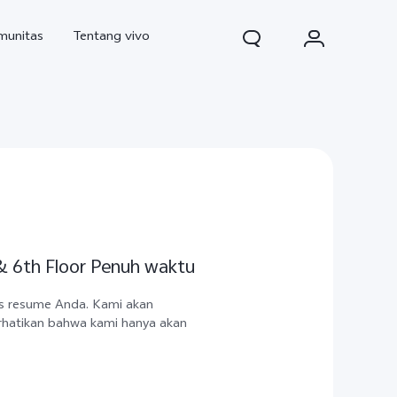
munitas
Tentang vivo
 & 6th Floor Penuh waktu
d Pro
V70
V70 FE
baru
baru
baru
es resume Anda. Kami akan
rhatikan bahwa kami hanya akan