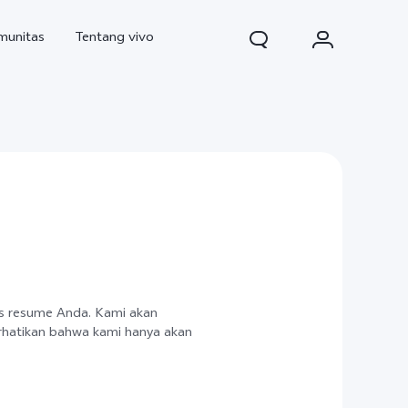
munitas
Tentang vivo
d Pro
V70
V70 FE
baru
baru
baru
es resume Anda. Kami akan
rhatikan bahwa kami hanya akan