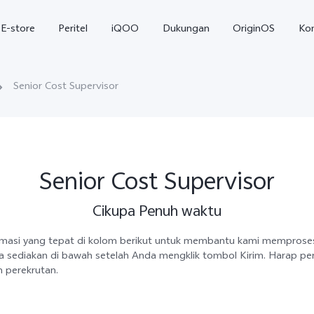
E-store
Peritel
iQOO
Dukungan
OriginOS
Ko
Senior Cost Supervisor
Senior Cost Supervisor
Cikupa Penuh waktu
T5
T5 Pro
Y31
baru
baru
formasi yang tepat di kolom berikut untuk membantu kami mempros
 sediakan di bawah setelah Anda mengklik tombol Kirim. Harap pe
 perekrutan.