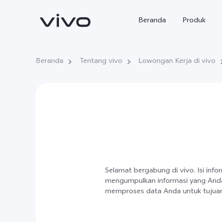
Beranda
Produk
Beranda
Tentang vivo
Lowongan Kerja di vivo
Y500
X300 Ultra
baru
baru
Selamat bergabung di vivo. Isi in
mengumpulkan informasi yang Anda
memproses data Anda untuk tujuan