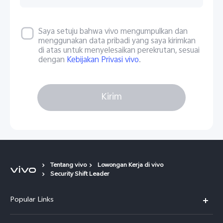
Saya setuju bahwa vivo mengumpulkan dan
menggunakan data pribadi yang saya kirimkan
di atas untuk menyelesaikan perekrutan, sesuai
dengan
Kebijakan Privasi vivo
.
Kirim
Tentang vivo
Lowongan Kerja di vivo
Security Shift Leader
Popular Links
Y500