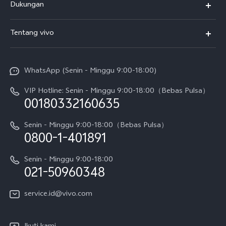
Dukungan
T5
FAQs
Tentang vivo
T5 Pro
Service Center
Info vivo
Y31d Pro
Funtouch OS
WhatsApp (Senin - Minggu 9:00-18:00)
Sejarah
V70
Pembaruan Sistem
VIP Hotline: Senin - Minggu 9:00-18:00（Bebas Pulsa）
Berita
V70 FE
00180332160635
Harga Spare Part
Karir
Y05
Senin - Minggu 9:00-18:00（Bebas Pulsa）
Otentikasi IMEI
0800-1-401891
Pemberitahuan Hukum
X300 Pro
Cek status perbaikan
Tentang Kami
Senin - Minggu 9:00-18:00
Gerai Terdekat
Kebijakan Garansi vivo
021-50960348
CSR
Lihat Semua
Layanan Perbaikan Antar Jemput
service.id@vivo.com
Pusat Privasi vivo
Vast Finance
Keberlanjutan