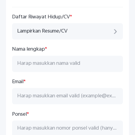
Daftar Riwayat Hidup/CV
*
Lampirkan Resume/CV
Nama lengkap
*
Indonesia | Pilih negara/wilayah
Email
*
Ponsel
*