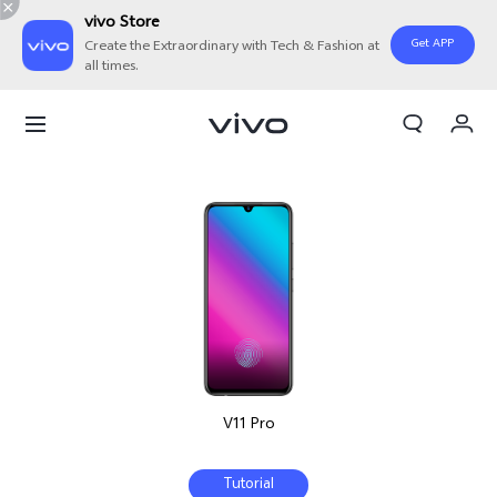
vivo Store
Get APP
Create the Extraordinary with Tech & Fashion at
all times.
Orderan saya
Keranjang
Masuk/Daftar
Akun Saya
V11 Pro
Tutorial