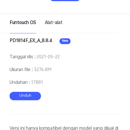
Funtouch OS
Alat-alat
PD1814F_EX_A_8.8.4
New
Indonesia | Pilih negara/wilayah
Tanggal rilis
:
2021-05-22
Ukuran file
:
3276.8M
Unduhan
:
17881
Unduh
Versi ini hanya kompatibel dengan model yang dijual di