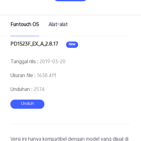
Funtouch OS
Alat-alat
PD1523F_EX_A_2.8.17
New
Indonesia | Pilih negara/wilayah
Tanggal rilis
:
2019-03-20
Ukuran file
:
1638.4M
Unduhan
:
2574
Unduh
Versi ini hanya kompatibel dengan model yang dijual di