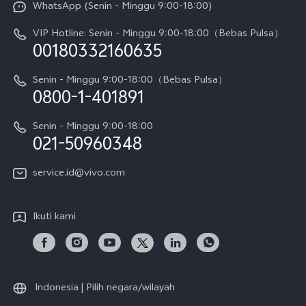
WhatsApp (Senin - Minggu 9:00-18:00)
Sejarah
V70
Pembaruan Sistem
VIP Hotline: Senin - Minggu 9:00-18:00（Bebas Pulsa）
Berita
V70 FE
00180332160635
Harga Spare Part
Karir
Y05
Senin - Minggu 9:00-18:00（Bebas Pulsa）
Otentikasi IMEI
0800-1-401891
Pemberitahuan Hukum
X300 Pro
Cek status perbaikan
Tentang Kami
Senin - Minggu 9:00-18:00
Gerai Terdekat
Kebijakan Garansi vivo
021-50960348
CSR
Lihat Semua
Layanan Perbaikan Antar Jemput
service.id@vivo.com
Pusat Privasi vivo
Vast Finance
Keberlanjutan
Ikuti kami
Unduh LUT untuk Memulihkan Log
Indonesia | Pilih negara/wilayah