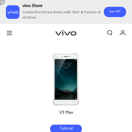
vivo Store
Get APP
Create the Extraordinary with Tech & Fashion at
all times.
Orderan saya
Keranjang
Masuk/Daftar
Akun Saya
V3 Max
Tutorial