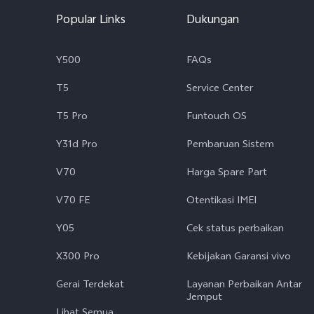
Popular Links
Dukungan
Y500
FAQs
T5
Service Center
T5 Pro
Funtouch OS
Y31d Pro
Pembaruan Sistem
V70
Harga Spare Part
V70 FE
Otentikasi IMEI
Y05
Cek status perbaikan
X300 Pro
Kebijakan Garansi vivo
Gerai Terdekat
Layanan Perbaikan Antar
Jemput
Lihat Semua