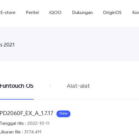
E-store
Peritel
iQOO
Dukungan
OriginOS
Ko
s 2021
Funtouch OS
Alat-alat
T5
T5 Pro
Y31
baru
baru
PD2060F_EX_A_1.7.17
New
Tanggal rilis
:
2022-10-11
Ukuran file
:
3174.4M