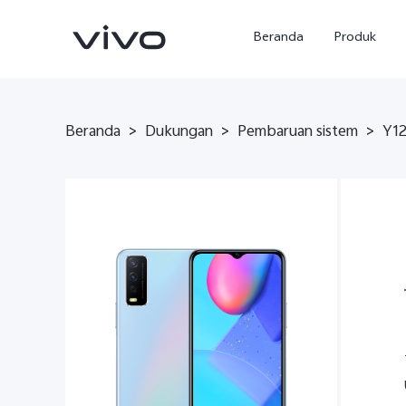
Beranda
Produk
Beranda
>
Dukungan
>
Pembaruan sistem
>
Y12
Y500
X300 Ultra
baru
baru