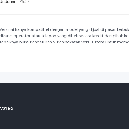
Unduhan
:
2547
Versi ini hanya kompatibel dengan model yang dijual di pasar terbu
dikunci operator atau telepon yang dibeli secara kredit dari pihak k
sebaiknya buka Pengaturan > Peningkatan versi sistem untuk memeri
V21 5G