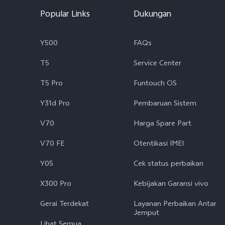
Popular Links
Dukungan
Y500
FAQs
T5
Service Center
T5 Pro
Funtouch OS
Y31d Pro
Pembaruan Sistem
V70
Harga Spare Part
V70 FE
Otentikasi IMEI
Y05
Cek status perbaikan
X300 Pro
Kebijakan Garansi vivo
Gerai Terdekat
Layanan Perbaikan Antar
Jemput
Lihat Semua