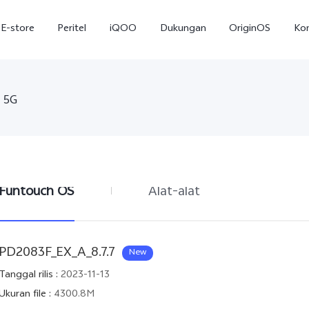
E-store
Peritel
iQOO
Dukungan
OriginOS
Ko
 5G
Funtouch OS
Alat-alat
T5
T5 Pro
Y31
baru
baru
PD2083F_EX_A_8.7.7
New
Tanggal rilis
:
2023-11-13
Ukuran file
:
4300.8M