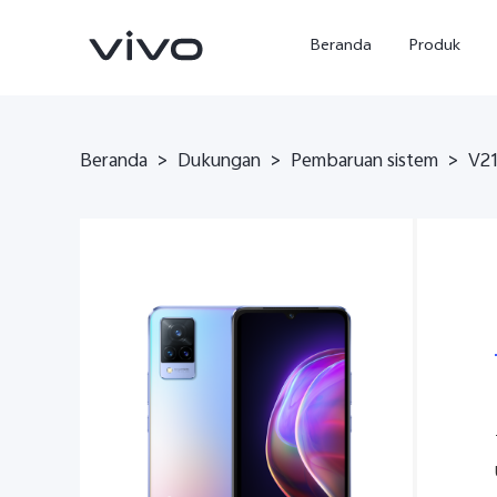
Beranda
Produk
Beranda
>
Dukungan
>
Pembaruan sistem
>
V21
Y500
X300 Ultra
baru
baru