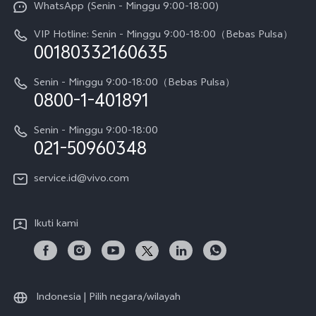
WhatsApp (Senin - Minggu 9:00-18:00)
Sejarah
V70
Pembaruan Sistem
VIP Hotline: Senin - Minggu 9:00-18:00（Bebas Pulsa）
Berita
V70 FE
00180332160635
Harga Spare Part
Karir
Y05
Senin - Minggu 9:00-18:00（Bebas Pulsa）
Otentikasi IMEI
0800-1-401891
Pemberitahuan Hukum
X300 Pro
Cek status perbaikan
Tentang Kami
Senin - Minggu 9:00-18:00
Gerai Terdekat
Kebijakan Garansi vivo
021-50960348
CSR
Lihat Semua
Layanan Perbaikan Antar Jemput
service.id@vivo.com
Pusat Privasi vivo
Vast Finance
Keberlanjutan
Ikuti kami
Unduh LUT untuk Memulihkan Log
Indonesia | Pilih negara/wilayah