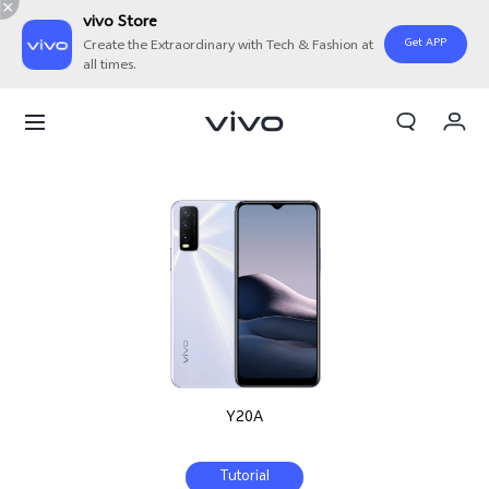
vivo Store
Get APP
Create the Extraordinary with Tech & Fashion at
all times.
Orderan saya
Keranjang
Masuk/Daftar
Akun Saya
Y20A
Tutorial