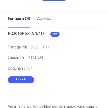
Funtouch OS
Alat-alat
PD2060F_EX_A_1.7.17
New
Indonesia | Pilih negara/wilayah
Tanggal rilis
:
2022-10-11
Ukuran file
:
3174.4M
Unduhan
:
747
Unduh
Versi ini hanya kompatibel dengan model yang dijual di