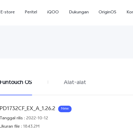
E-store
Peritel
iQOO
Dukungan
OriginOS
Ko
1
Funtouch OS
Alat-alat
T5
T5 Pro
Y31
baru
baru
PD1732CF_EX_A_1.26.2
New
Tanggal rilis
:
2022-10-12
Ukuran file
:
1843.2M