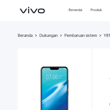
Beranda
Produk
Beranda
>
Dukungan
>
Pembaruan sistem
>
Y8
Y500
X300 Ultra
baru
baru