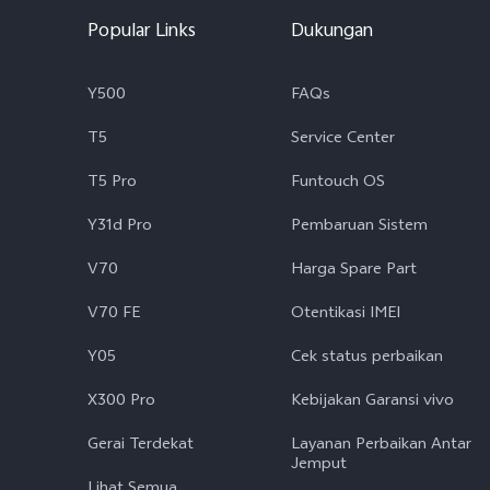
Popular Links
Dukungan
Y500
FAQs
T5
Service Center
T5 Pro
Funtouch OS
Y31d Pro
Pembaruan Sistem
V70
Harga Spare Part
V70 FE
Otentikasi IMEI
Y05
Cek status perbaikan
X300 Pro
Kebijakan Garansi vivo
Gerai Terdekat
Layanan Perbaikan Antar
Jemput
Lihat Semua