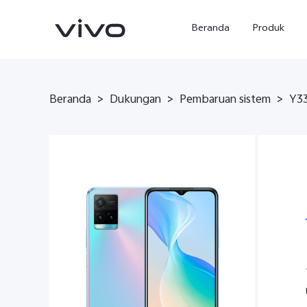
Beranda
Produk
Beranda
>
Dukungan
>
Pembaruan sistem
>
Y3
Y500
X300 Ultra
baru
baru