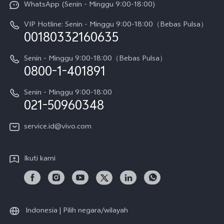
WhatsApp (Senin - Minggu 9:00-18:00)
Sejarah
V70
Pembaruan Sistem
VIP Hotline: Senin - Minggu 9:00-18:00（Bebas Pulsa）
Berita
V70 FE
00180332160635
Harga Spare Part
Karir
Y05
Senin - Minggu 9:00-18:00（Bebas Pulsa）
Otentikasi IMEI
0800-1-401891
Pemberitahuan Hukum
X300 Pro
Cek status perbaikan
Tentang Kami
Senin - Minggu 9:00-18:00
Gerai Terdekat
Kebijakan Garansi vivo
021-50960348
CSR
Lihat Semua
Layanan Perbaikan Antar Jemput
service.id@vivo.com
Pusat Privasi vivo
Vast Finance
Keberlanjutan
Ikuti kami
Unduh LUT untuk Memulihkan Log
Indonesia | Pilih negara/wilayah