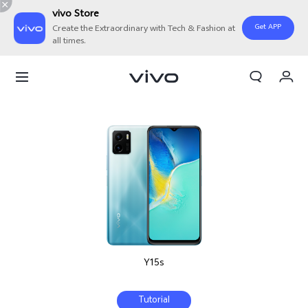
vivo Store
Get APP
Create the Extraordinary with Tech & Fashion at
all times.
Orderan saya
Keranjang
Masuk/Daftar
Akun Saya
Y15s
Tutorial