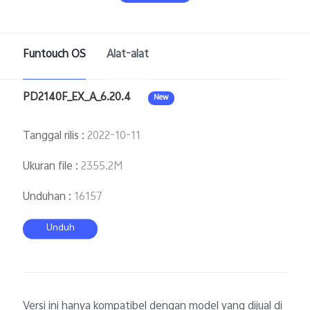
Funtouch OS
Alat-alat
PD2140F_EX_A_6.20.4
New
Indonesia | Pilih negara/wilayah
Tanggal rilis
:
2022-10-11
Ukuran file
:
2355.2M
Unduhan
:
16157
Unduh
Versi ini hanya kompatibel dengan model yang dijual di