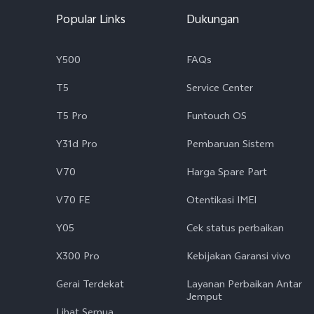
Popular Links
Dukungan
Y500
FAQs
T5
Service Center
T5 Pro
Funtouch OS
Y31d Pro
Pembaruan Sistem
V70
Harga Spare Part
V70 FE
Otentikasi IMEI
Y05
Cek status perbaikan
X300 Pro
Kebijakan Garansi vivo
Gerai Terdekat
Layanan Perbaikan Antar
Jemput
Lihat Semua