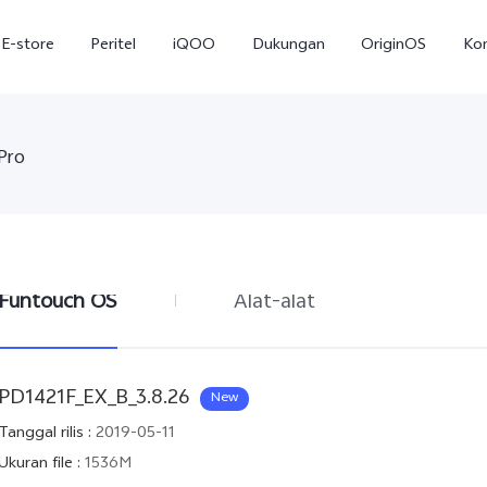
E-store
Peritel
iQOO
Dukungan
OriginOS
Ko
Pro
Funtouch OS
Alat-alat
T5
T5 Pro
Y31
baru
baru
PD1421F_EX_B_3.8.26
New
Tanggal rilis
:
2019-05-11
Ukuran file
:
1536M