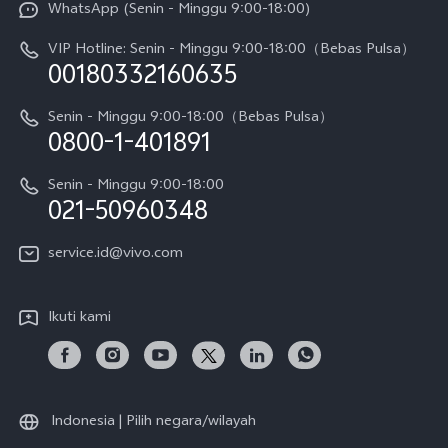
WhatsApp (Senin - Minggu 9:00-18:00)
Sejarah
V70
Pembaruan Sistem
VIP Hotline: Senin - Minggu 9:00-18:00（Bebas Pulsa）
Berita
V70 FE
00180332160635
Harga Spare Part
Karir
Y05
Senin - Minggu 9:00-18:00（Bebas Pulsa）
Otentikasi IMEI
0800-1-401891
Pemberitahuan Hukum
X300 Pro
Cek status perbaikan
Tentang Kami
Senin - Minggu 9:00-18:00
Gerai Terdekat
Kebijakan Garansi vivo
021-50960348
CSR
Lihat Semua
Layanan Perbaikan Antar Jemput
service.id@vivo.com
Pusat Privasi vivo
Vast Finance
Keberlanjutan
Ikuti kami
Unduh LUT untuk Memulihkan Log
Indonesia | Pilih negara/wilayah