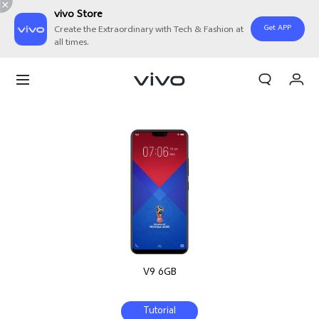
vivo Store
Get APP
Create the Extraordinary with Tech & Fashion at
all times.
Orderan saya
Keranjang
Masuk/Daftar
Akun Saya
V9 6GB
Tutorial