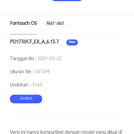
Funtouch OS
Alat-alat
PD1730CF_EX_A_6.13.7
New
Indonesia | Pilih negara/wilayah
Tanggal rilis
:
2021-05-22
Ukuran file
:
3072M
Unduhan
:
3142
Unduh
Versi ini hanya kompatibel dengan model yang dijual di