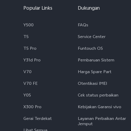
Popular Links
Dukungan
Y500
FAQs
T5
Service Center
T5 Pro
Funtouch OS
Y31d Pro
Pembaruan Sistem
V70
Harga Spare Part
V70 FE
Otentikasi IMEI
Y05
Cek status perbaikan
X300 Pro
Kebijakan Garansi vivo
Gerai Terdekat
Layanan Perbaikan Antar
Jemput
Lihat Semua