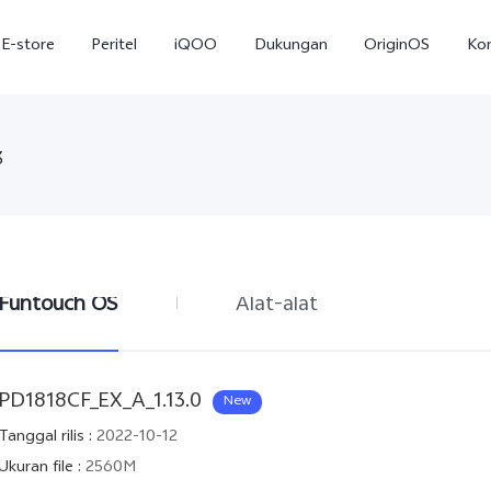
E-store
Peritel
iQOO
Dukungan
OriginOS
Ko
3
Funtouch OS
Alat-alat
T5
T5 Pro
Y31
baru
baru
PD1818CF_EX_A_1.13.0
New
Tanggal rilis
:
2022-10-12
Ukuran file
:
2560M