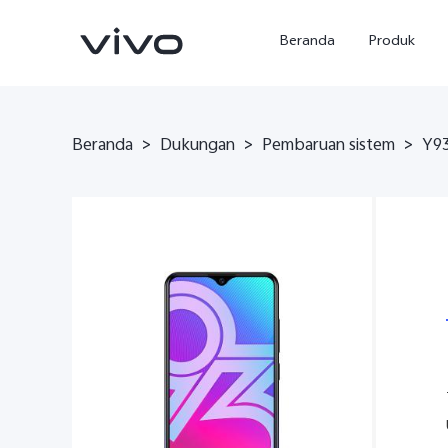
Beranda
Produk
Beranda
>
Dukungan
>
Pembaruan sistem
>
Y9
Y500
X300 Ultra
baru
baru