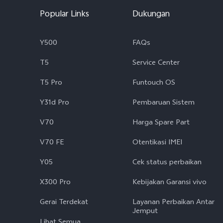
Popular Links
Dukungan
Y500
FAQs
T5
Service Center
T5 Pro
Funtouch OS
Y31d Pro
Pembaruan Sistem
V70
Harga Spare Part
V70 FE
Otentikasi IMEI
Y05
Cek status perbaikan
X300 Pro
Kebijakan Garansi vivo
Gerai Terdekat
Layanan Perbaikan Antar
Jemput
Lihat Semua