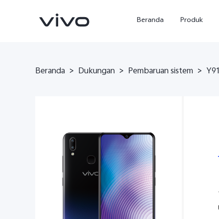
Beranda
Produk
Beranda
>
Dukungan
>
Pembaruan sistem
>
Y91
Y500
X300 Ultra
baru
baru