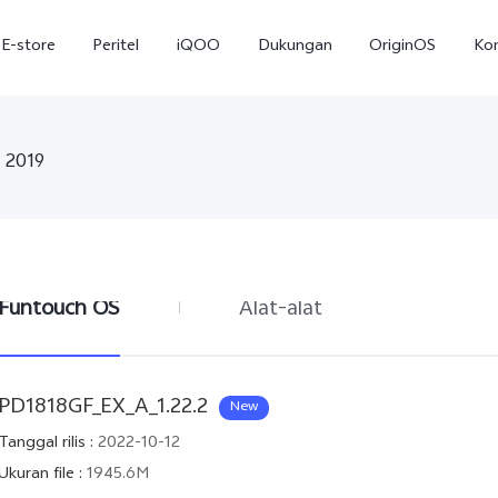
E-store
Peritel
iQOO
Dukungan
OriginOS
Ko
 2019
Funtouch OS
Alat-alat
T5
T5 Pro
Y31
baru
baru
PD1818GF_EX_A_1.22.2
New
Tanggal rilis
:
2022-10-12
Ukuran file
:
1945.6M