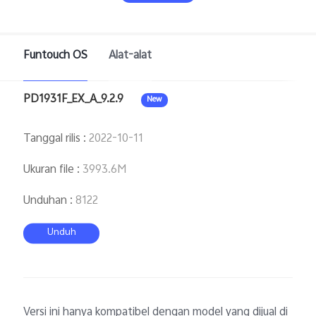
Funtouch OS
Alat-alat
PD1931F_EX_A_9.2.9
New
Indonesia | Pilih negara/wilayah
Tanggal rilis
:
2022-10-11
Ukuran file
:
3993.6M
Unduhan
:
8122
Unduh
Versi ini hanya kompatibel dengan model yang dijual di