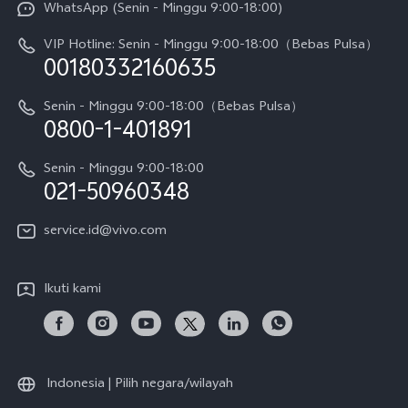
WhatsApp (Senin - Minggu 9:00-18:00)
Sejarah
V70
Pembaruan Sistem
VIP Hotline: Senin - Minggu 9:00-18:00（Bebas Pulsa）
Berita
V70 FE
00180332160635
Harga Spare Part
Karir
Y05
Senin - Minggu 9:00-18:00（Bebas Pulsa）
Otentikasi IMEI
0800-1-401891
Pemberitahuan Hukum
X300 Pro
Cek status perbaikan
Tentang Kami
Senin - Minggu 9:00-18:00
Gerai Terdekat
Kebijakan Garansi vivo
021-50960348
CSR
Lihat Semua
Layanan Perbaikan Antar Jemput
service.id@vivo.com
Pusat Privasi vivo
Vast Finance
Keberlanjutan
Ikuti kami
Unduh LUT untuk Memulihkan Log
Indonesia | Pilih negara/wilayah