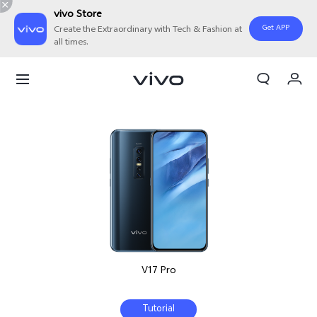
vivo Store
Get APP
Create the Extraordinary with Tech & Fashion at
all times.
Orderan saya
Keranjang
Masuk/Daftar
Akun Saya
V17 Pro
Tutorial