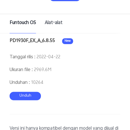
Funtouch OS
Alat-alat
PD1930F_EX_A_6.8.55
New
Indonesia | Pilih negara/wilayah
Tanggal rilis
:
2022-04-22
Ukuran file
:
2969.6M
Unduhan
:
10264
Unduh
Versi ini hanya kompatibel dengan model yang dijual di