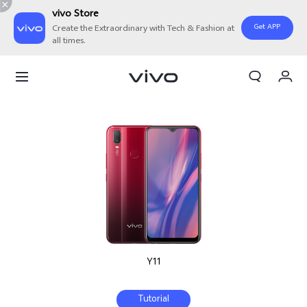
vivo Store
Get APP
Create the Extraordinary with Tech & Fashion at
all times.
Orderan saya
Keranjang
Masuk/Daftar
Akun Saya
Y11
Tutorial