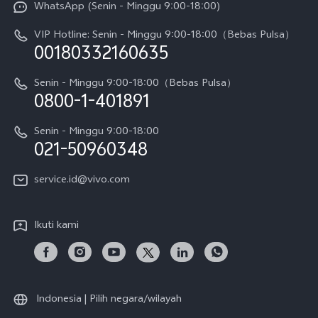
WhatsApp (Senin - Minggu 9:00-18:00)
Sejarah
V70
Pembaruan Sistem
VIP Hotline: Senin - Minggu 9:00-18:00（Bebas Pulsa）
Berita
V70 FE
00180332160635
Harga Spare Part
Karir
Y05
Senin - Minggu 9:00-18:00（Bebas Pulsa）
Otentikasi IMEI
0800-1-401891
Pemberitahuan Hukum
X300 Pro
Cek status perbaikan
Tentang Kami
Senin - Minggu 9:00-18:00
Gerai Terdekat
Kebijakan Garansi vivo
021-50960348
CSR
Lihat Semua
Layanan Perbaikan Antar Jemput
service.id@vivo.com
Pusat Privasi vivo
Vast Finance
Keberlanjutan
Ikuti kami
Unduh LUT untuk Memulihkan Log
Indonesia | Pilih negara/wilayah