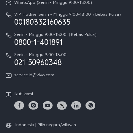
WhatsApp (Senin - Minggu 9:00-18:00)
Sejarah
V70
Pembaruan Sistem
VIP Hotline: Senin - Minggu 9:00-18:00（Bebas Pulsa）
Berita
V70 FE
00180332160635
Harga Spare Part
Karir
Y05
Senin - Minggu 9:00-18:00（Bebas Pulsa）
Otentikasi IMEI
0800-1-401891
Pemberitahuan Hukum
X300 Pro
Cek status perbaikan
Tentang Kami
Senin - Minggu 9:00-18:00
Gerai Terdekat
Kebijakan Garansi vivo
021-50960348
CSR
Lihat Semua
Layanan Perbaikan Antar Jemput
service.id@vivo.com
Pusat Privasi vivo
Vast Finance
Keberlanjutan
Ikuti kami
Unduh LUT untuk Memulihkan Log
Indonesia | Pilih negara/wilayah