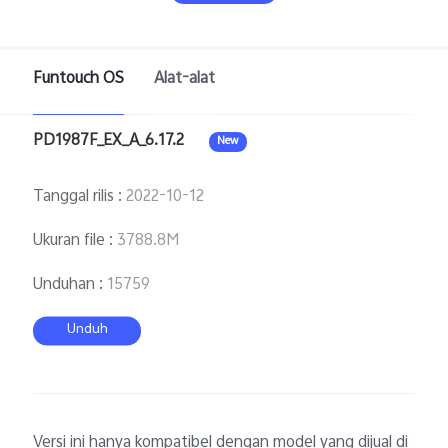
Funtouch OS
Alat-alat
PD1987F_EX_A_6.17.2
New
Indonesia | Pilih negara/wilayah
Tanggal rilis
:
2022-10-12
Ukuran file
:
3788.8M
Unduhan
:
15759
Unduh
Versi ini hanya kompatibel dengan model yang dijual di