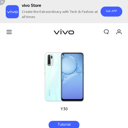
vivo Store
Get APP
Create the Extraordinary with Tech & Fashion at
all times.
Orderan saya
Keranjang
Masuk/Daftar
Akun Saya
Y30
Tutorial