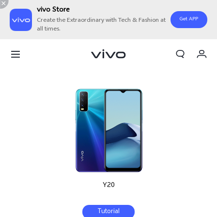
vivo Store
Get APP
Create the Extraordinary with Tech & Fashion at
all times.
Orderan saya
Keranjang
Masuk/Daftar
Akun Saya
Y20
Tutorial