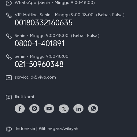
WhatsApp (Senin - Minggu 9:00-18:00)
Sejarah
V70
Pembaruan Sistem
VIP Hotline: Senin - Minggu 9:00-18:00（Bebas Pulsa）
Berita
V70 FE
00180332160635
Harga Spare Part
Karir
Y05
Senin - Minggu 9:00-18:00（Bebas Pulsa）
Otentikasi IMEI
0800-1-401891
Pemberitahuan Hukum
X300 Pro
Cek status perbaikan
Tentang Kami
Senin - Minggu 9:00-18:00
Gerai Terdekat
Kebijakan Garansi vivo
021-50960348
CSR
Lihat Semua
Layanan Perbaikan Antar Jemput
service.id@vivo.com
Pusat Privasi vivo
Vast Finance
Keberlanjutan
Ikuti kami
Unduh LUT untuk Memulihkan Log
Indonesia | Pilih negara/wilayah