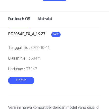
Funtouch OS
Alat-alat
PD2034F_EX_A_1.9.27
New
Indonesia | Pilih negara/wilayah
Tanggal rilis
:
2022-10-11
Ukuran file
:
3584M
Unduhan
:
37047
Unduh
Versi ini hanya kompatibel dengan model yang dijual di