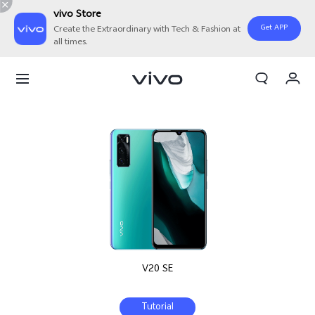
vivo Store
Get APP
Create the Extraordinary with Tech & Fashion at
all times.
Orderan saya
Keranjang
Masuk/Daftar
Akun Saya
V20 SE
Tutorial