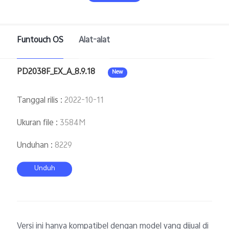
Funtouch OS
Alat-alat
PD2038F_EX_A_8.9.18
New
Indonesia | Pilih negara/wilayah
Tanggal rilis
:
2022-10-11
Ukuran file
:
3584M
Unduhan
:
8229
Unduh
Versi ini hanya kompatibel dengan model yang dijual di