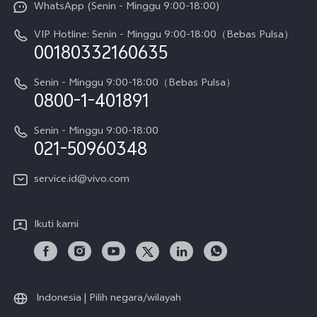
WhatsApp (Senin - Minggu 9:00-18:00)
Sejarah
V70
Pembaruan Sistem
VIP Hotline: Senin - Minggu 9:00-18:00（Bebas Pulsa）
Berita
V70 FE
00180332160635
Harga Spare Part
Karir
Y05
Senin - Minggu 9:00-18:00（Bebas Pulsa）
Otentikasi IMEI
0800-1-401891
Pemberitahuan Hukum
X300 Pro
Cek status perbaikan
Tentang Kami
Senin - Minggu 9:00-18:00
Gerai Terdekat
Kebijakan Garansi vivo
021-50960348
CSR
Lihat Semua
Layanan Perbaikan Antar Jemput
service.id@vivo.com
Pusat Privasi vivo
Vast Finance
Keberlanjutan
Ikuti kami
Unduh LUT untuk Memulihkan Log
Indonesia | Pilih negara/wilayah