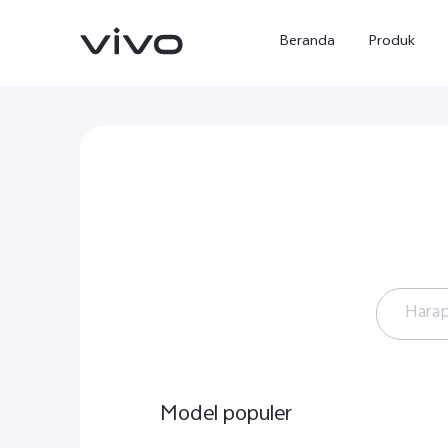
Beranda
Produk
Harap
Y500
X300 Ultra
baru
baru
Seri 
Model populer