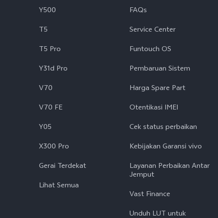
Y500
FAQs
T5
Service Center
T5 Pro
Funtouch OS
Y31d Pro
Pembaruan Sistem
V70
Harga Spare Part
V70 FE
Otentikasi IMEI
Y05
Cek status perbaikan
X300 Pro
Kebijakan Garansi vivo
Gerai Terdekat
Layanan Perbaikan Antar
Jemput
Lihat Semua
Vast Finance
Unduh LUT untuk