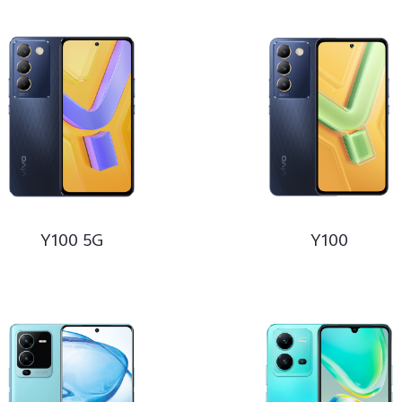
V
X70 Pro
X60 Pro
X6
T
X50 Pro
X50
X5 M
Y
X5 Pro
S
Z
Y100 5G
Y100