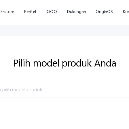
E-store
Peritel
iQOO
Dukungan
OriginOS
Ko
Pilih model produk Anda
 pilih model produk
T5
T5 Pro
Y31
baru
baru
X
Semua model
X80
X80 