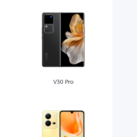
0
ax
V30 Pro