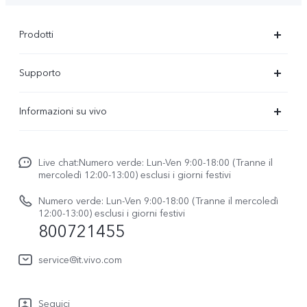
Prodotti
X300-Ultra (NEW)
Supporto
X300 Pro
FAQs
Informazioni su vivo
X300
Centro Assistenza
Newsroom
V70
Funtouch OS
Live chat:Numero verde: Lun-Ven 9:00-18:00 (Tranne il
Lavori con noi
V70 FE
mercoledì 12:00-13:00) esclusi i giorni festivi
Autenticazione IMEI
Netiquette vivo
vivo Watch GT 2
Numero verde: Lun-Ven 9:00-18:00 (Tranne il mercoledì
Aggiornamento del sistema
12:00-13:00) esclusi i giorni festivi
Note legali
800721455
Y31 5G
Manuale utente
Chi siamo
vivo Buds Air3
service@it.vivo.com
Informazioni sulla Garanzia
Sostenibilità
Scarica le LUT per il ripristino di Log
Seguici
Centro per la privacy di vivo