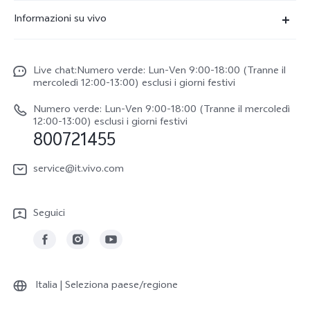
FAQs
Informazioni su vivo
X300
Centro Assistenza
Newsroom
V70
Funtouch OS
Live chat:Numero verde: Lun-Ven 9:00-18:00 (Tranne il
Lavori con noi
V70 FE
mercoledì 12:00-13:00) esclusi i giorni festivi
Autenticazione IMEI
Netiquette vivo
vivo Watch GT 2
Numero verde: Lun-Ven 9:00-18:00 (Tranne il mercoledì
Aggiornamento del sistema
12:00-13:00) esclusi i giorni festivi
Note legali
800721455
Y31 5G
Manuale utente
Chi siamo
vivo Buds Air3
service@it.vivo.com
Informazioni sulla Garanzia
Sostenibilità
Scarica le LUT per il ripristino di Log
Seguici
Centro per la privacy di vivo
Italia | Seleziona paese/regione