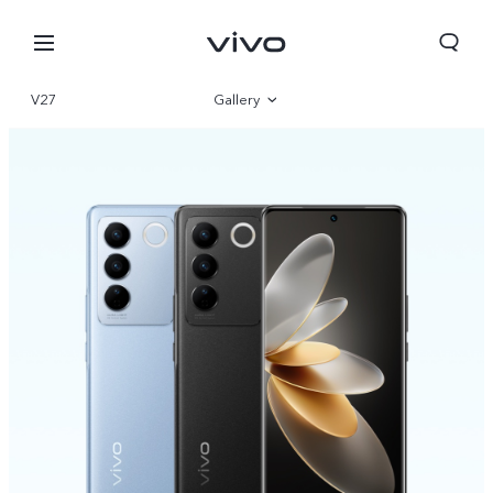
V27
Gallery
Overview
Parameter