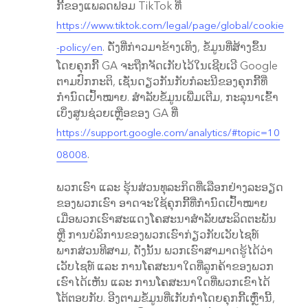
ກີ້ຂອງແພລດຟອມ TikTok ທີ່
https://www.tiktok.com/legal/page/global/cookie
. ດັ່ງທີ່ກ່າວມາຂ້າງເທິງ, ຂໍ້ມູນທີ່ສ້າງຂຶ້ນ
-policy/en
ໂດຍຄຸກກີ້ GA ຈະຖືກຈັດເກັບໄວ້ໃນເຊີບເວີ Google
ຕາມປົກກະຕິ, ເຊັ່ນດຽວກັນກັບກໍລະນີຂອງຄຸກກີ້ທີ່
ກຳນົດເປົ້າໝາຍ. ສຳລັບຂໍ້ມູນເພີ່ມເຕີມ, ກະລຸນາເຂົ້າ
ເບິ່ງສູນຊ່ວຍເຫຼືອຂອງ GA ທີ່
https://support.google.com/analytics/#topic=10
.
08008
ພວກເຮົາ ແລະ ຮຸ້ນສ່ວນທຸລະກິດທີ່ເລືອກຢ່າງລະອຽດ
ຂອງພວກເຮົາ ອາດຈະໃຊ້ຄຸກກີ້ທີ່ກຳນົດເປົ້າໝາຍ
ເມື່ອພວກເຮົາສະແດງໂຄສະນາສຳລັບຜະລິດຕະພັນ
ຫຼື ການບໍລິການຂອງພວກເຮົາກ່ຽວກັບເວັບໄຊທ໌
ພາກສ່ວນທີສາມ, ດັ່ງນັ້ນ ພວກເຮົາສາມາດຮູ້ໄດ້ວ່າ
ເວັບໄຊທ໌ ແລະ ການໂຄສະນາໃດທີ່ລູກຄ້າຂອງພວກ
ເຮົາໄດ້ເຫັນ ແລະ ການໂຄສະນາໃດທີ່ພວກເຂົາໄດ້
ໂຕ້ຕອບກັບ. ອີງຕາມຂໍ້ມູນທີ່ເກັບກຳໂດຍຄຸກກີ້ເຫຼົ່ານີ້,