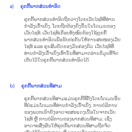
a)
ຄຸກກີ້ພາກສ່ວນທຳອິດ
ຄຸກກີ້ພາກສ່ວນທຳອິດຖືກວາງໂດຍເວັບໄຊທ໌ທີ່ທ່ານ
ກຳລັງເຂົ້າເບິ່ງ, ໂດຍຖືກຕ້ອງຍິ່ງຂຶ້ນໃນໂດເມນຂອງ
ເວັບໄຊທ໌. ເວັບໄຊທ໌ເກືອບທັງໝົດຕ້ອງໃຊ້ຄຸກກີ້
ພາກສ່ວນທຳອິດເພື່ອຮັບປະກັນໃຫ້ການສະໜອງເວັບ
ໄຊທ໌ ແລະ ຄຸນສົມບັດຂອງມັນຄ່ອງຕົວ. ເວັບໄຊທ໌ທີ່
ທ່ານກຳລັງເຂົ້າເບິ່ງເທົ່ານັ້ນທີ່ສາມາດອ່ານຂໍ້ມູນທີ່ຈັດ
ເກັບໄວ້ໃນຄຸກກີ້ພາກສ່ວນທຳອິດໄດ້.
b)
ຄຸກກີ້ພາກສ່ວນທີສາມ
ຄຸກກີ້ພາກສ່ວນທີສາມແມ່ນຄຸກກີ້ທີ່ຕັ້ງໂດຍໂດເມນອື່ນ
ທີ່ບໍ່ແມ່ນໂດເມນທີ່ທ່ານກຳລັງເຂົ້າເບິ່ງ. ການບໍລິການ
ຂອງພວກເຮົາຍັງອາດຈະສະແດງເນື້ອໃນຈາກເວັບ
ໄຊທ໌ ຫຼື ການບໍລິການຂອງພາກສ່ວນທີສາມ, ເຊິ່ງ
ອາດຈະສົ່ງຜົນໃຫ້ຄຸກກີ້ພາກສ່ວນທີສາມຖືກຈັດ