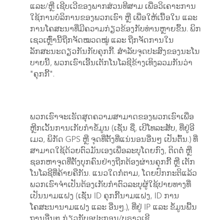
ແລະ/ຫຼື ເຊີບເວີຂອງພາກສ່ວນທີສາມ ເພື່ອວິເຄາະການ
ໃຊ້ການບໍລິການຂອງພວກເຮົາ ຫຼື ເພື່ອໃຫ້ເນື້ອໃນ ແລະ
ການໂຄສະນາທີ່ມີຄວາມກ່ຽວຂ້ອງກັບທ່ານຫຼາຍຂຶ້ນ.
ພິກ
ເຊວເຫຼົ່ານີ້ຖືກຈັດໝວດໝູ່ ແລະ ຖືກຈັດການໃນ
ລັກສະນະດຽວກັນກັບຄຸກກີ້. ສຳລັບຈຸດປະສົງຂອງນະໂນ
ບາຍນີ້, ພວກເຮົາເອີ້ນເຕັກໂນໂລຊີຂ້າງເທິງລວມກັນວ່າ
"ຄຸກກີ້".
ພວກເຮົາຈະເຮັດສຸດຄວາມສາມາດຂອງພວກເຮົາເພື່ອ
ຫຼີກເວັ້ນການເກັບກຳຂໍ້ມູນ (ເຊັ່ນ ຊື່, ເບີໂທລະສັບ, ທີ່ຢູ່ອີ
ເມວ, ພິກັດ GPS ຫຼື ຈຸດທີ່ຕັ້ງທີ່ແນ່ນອນອື່ນໆ ເປັນຕົ້ນ.) ທີ່
ສາມາດໃຊ້ດ້ວຍຕົວມັນເອງເພື່ອລະບຸໂດຍກົງ, ຕິດຕໍ່ ຫຼື
ຊອກຫາຈຸດທີ່ຕັ້ງບຸກຄົນຢ່າງຖືກຕ້ອງຜ່ານຄຸກກີ້ ຫຼື ເຕັກ
ໂນໂລຊີທີ່ຄ້າຍຄືກັນ. ແນວໃດກໍ່ຕາມ, ໂດຍປົກກະຕິແລ້ວ
ພວກເຮົາຈຳເປັນຕ້ອງເກັບກຳຕົວລະບຸຜູ້ໃຊ້ປາຍທາງທີ່
ເປັນນາມແຝງ (ເຊັ່ນ ID ຄຸກກີ້ນາມແຝງ, ID ການ
ໂຄສະນານາມແຝງ ແລະ ອື່ນໆ.), ທີ່ຢູ່ IP ແລະ ຂໍ້ມູນພື້ນ
ຖານອື່ນໆ ກ່ຽວກັບອຸປະກອນ/ບຣາວເຊີ.