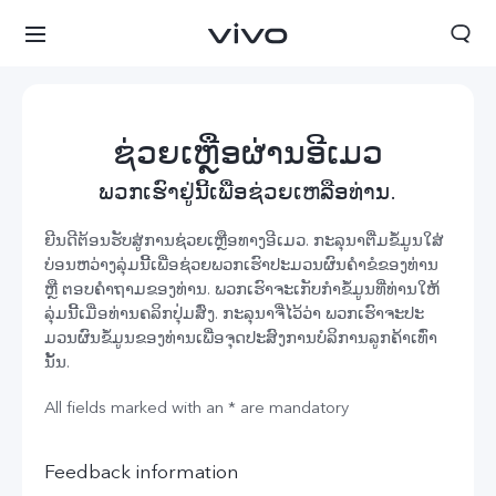
ຊ່ວຍເຫຼືອຜ່ານອີເມວ
ພວກເຮົາຢູ່ນີ້ເພື່ອຊ່ວຍເຫລືອທ່ານ.
ຍີນ​ດີ​ຕ້ອນ​ຮັບ​ສູ່​ການ​ຊ່ວຍ​ເຫຼືອ​ທາງ​ອີ​ເມວ. ກະ​ລຸ​ນາ​ຕື່ມ​ຂໍ້​ມູນ​ໃສ່​
ບ່ອນ​ຫວ່າງ​ລຸ່ມ​ນີ້​ເພື່ອ​ຊ່ວຍ​ພວກ​ເຮົາ​ປະ​ມວນ​ຜົນ​ຄຳ​ຂໍ​ຂອງ​ທ່ານ
ຫຼື ຕອບ​ຄຳ​ຖາມ​ຂອງ​ທ່ານ. ພວກ​ເຮົາ​ຈະ​ເກັບ​ກຳ​ຂໍ້​ມູນ​ທີ່​ທ່ານ​ໃຫ້​
ລຸ່ມ​ນີ້​ເມື່ອ​ທ່ານ​ຄ​ລິກ​ປຸ່ມ​ສົ່ງ. ກະ​ລຸ​ນາ​ຈື່​ໄ​ວ້​ວ່າ ພວກ​ເຮົາ​ຈະ​ປະ​
ມວນ​ຜົນ​ຂໍ້​ມູນ​ຂອງ​ທ່ານ​ເພື່ອ​ຈຸດ​ປະ​ສົງ​ການບໍ​ລິ​ການ​ລູກ​ຄ້າເທົ່າ​
ນັ້ນ.
All fields marked with an * are mandatory
ປະເທດລາວ | ເລືອກປະເທດ/ພາກພື້ນ
Feedback information