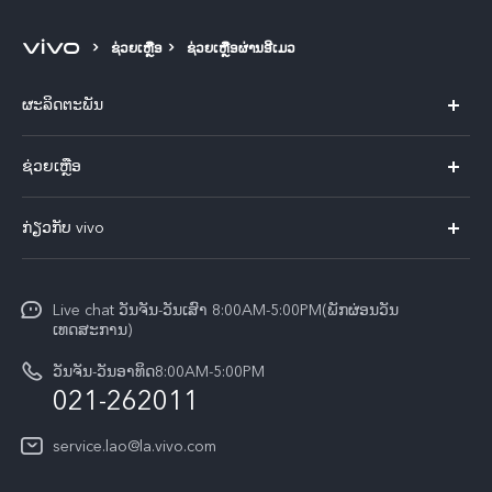
ຊ່ວຍເຫຼືອ
ຊ່ວຍເຫຼືອຜ່ານອີເມວ
ຜະລິດຕະພັນ
X60 Pro
ຊ່ວຍເຫຼືອ
ທຸກໂມເດວ
FAQs
ກ່ຽວກັບ vivo
ສູນບໍລິການ
ກ່ຽວ​ກັບ​ພວກ​ເຮົາ
Funtouch OS
Live chat ວັນຈັນ-ວັນເສົາ 8:00AM-5:00PM(ພັກຜ່ອນວັນ
ແຈ້ງ​ການ​ທາງ​ກົດ​ໝາຍ
ເທດສະການ)
ການພິສູດຢືນຢັນ IMEI
ສູນຄວາມເປັນສ່ວນຕົວ vivo
ວັນຈັນ-ວັນອາທິດ8:00AM-5:00PM
ກວດສອບລາຄາອຸປະກອນເສີມ
021-262011
ຄວາມຍືນຍົງ
ການອັບເດດລະບົບ
service.lao@la.vivo.com
คำแนะนำเกี่ยวกับบัตรรับประกันของ vivo