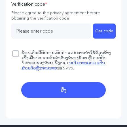
Verification code
*
Please agree to the privacy agreement before
obtaining the verification code
Get code
ຂ້ອຍເຫັນດີກັບການເກັບກຳ ແລະ ການນຳໃຊ້ຂໍ້ມູນຂ້າງ
ເທິງເພື່ອປະມວນຜົນຄຳຮ້ອງຂໍຂອງຂ້ອຍ ຫຼື ຕອບກັບ
ຈົດໝາຍຂອງຂ້ອຍ, ອີງຕາມ
ນະໂຍບາຍຄວາມເປັນ
ສ່ວນຕົວຫຼັງການຂາຍ
ຂອງ vivo.
ສົ່ງ